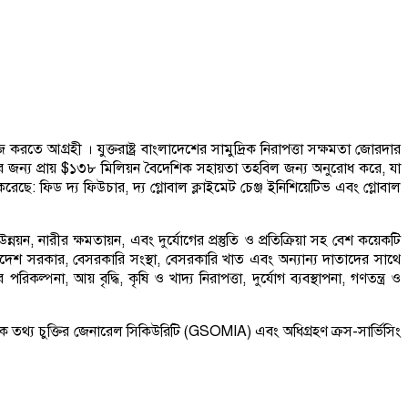
করতে আগ্রহী । যুক্তরাষ্ট্র বাংলাদেশের সামুদ্রিক নিরাপত্তা সক্ষমতা জোরদার
শের জন্য প্রায় $১৩৮ মিলিয়ন বৈদেশিক সহায়তা তহবিল জন্য অনুরোধ করে, যা
করেছে: ফিড দ্য ফিউচার, দ্য গ্লোবাল ক্লাইমেট চেঞ্জ ইনিশিয়েটিভ এবং গ্লোবাল
্নয়ন, নারীর ক্ষমতায়ন, এবং দুর্যোগের প্রস্তুতি ও প্রতিক্রিয়া সহ বেশ কয়েকটি
দেশ সরকার, বেসরকারি সংস্থা, বেসরকারি খাত এবং অন্যান্য দাতাদের সাথে
না, আয় বৃদ্ধি, কৃষি ও খাদ্য নিরাপত্তা, দুর্যোগ ব্যবস্থাপনা, গণতন্ত্র ও
ামরিক তথ্য চুক্তির জেনারেল সিকিউরিটি (GSOMIA) এবং অধিগ্রহণ ক্রস-সার্ভিসিং