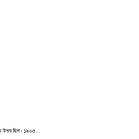
িম উভয় ছিল। ১৯০৫...