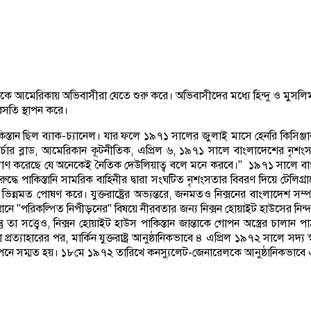
মেরিকায় অভিবাসীরা যেতে শুরু করে। অভিবাসীদের মধ্যে হিন্দু ও মুসলিম উভয় 
বসতি স্থাপন করে।
য পাকিস্তান ছিল ব্যাক-চ্যানেল। যার ফলে ১৯৭১ সালের জুলাই মাসে হেনরি কিসিঞ
র্চার ব্লাড, আমেরিকান কূটনীতিক, এপ্রিল ৬, ১৯৭১ সালে বাংলাদেশের নৃশংস
মাণ করেছে যে অনেকেই নৈতিক দেউলিয়াত্ব বলে মনে করবে।" ১৯৭১ সালে বাংলাদ
ুদ্ধে পাকিস্তানি সামরিক বাহিনীর দ্বারা সংঘটিত নৃশংসতার বিবরণ দিয়ে টেলিগ্র
িন্নমত পোষণ করে। যুক্তরাষ্ট্রের অভ্যন্তরে, জনমতও নিক্সনের বাংলাদেশ সম্পর্ক
তানে "পরিকল্পিত নিপীড়নের" বিষয়ে নীরবতার জন্য নিক্সন হোয়াইট হাউসের নিন্দা
ু তা সত্ত্বেও, নিক্সন হোয়াইট হাউস পাকিস্তান জান্তাকে গোপন অস্ত্রের চাল
্যাহারের পর, মার্কিন যুক্তরাষ্ট্র আনুষ্ঠানিকভাবে ৪ এপ্রিল ১৯৭২ সালে সদ্য স
র্ক স্থাপনে সম্মত হয়। ১৮মে ১৯৭২ তারিখে কনস্যুলেট-জেনারেলকে আনুষ্ঠানিকভাবে