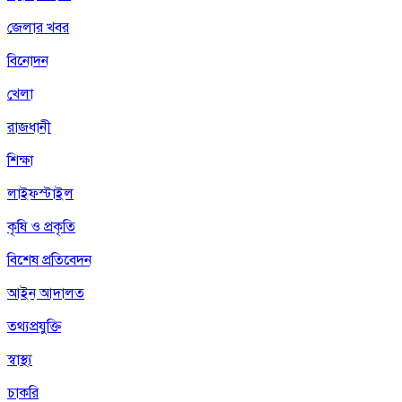
জেলার খবর
বিনোদন
খেলা
রাজধানী
শিক্ষা
লাইফস্টাইল
কৃষি ও প্রকৃতি
বিশেষ প্রতিবেদন
আইন আদালত
তথ্যপ্রযুক্তি
স্বাস্থ্য
চাকরি