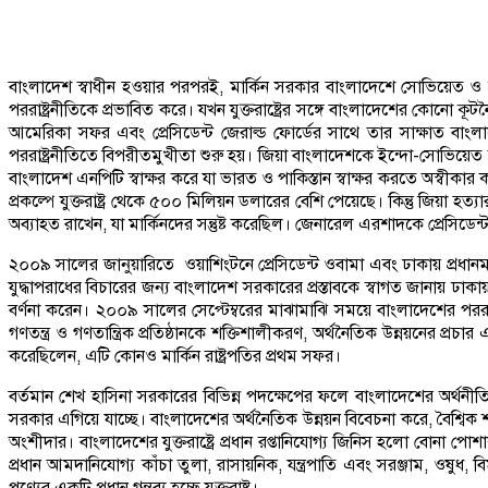
বাংলাদেশ স্বাধীন হওয়ার পরপরই, মার্কিন সরকার বাংলাদেশে সোভিয়েত ও ভা
পররাষ্ট্রনীতিকে প্রভাবিত করে। যখন যুক্তরাষ্ট্রের সঙ্গে বাংলাদেশের কোন
আমেরিকা সফর এবং প্রেসিডেন্ট জেরাল্ড ফোর্ডের সাথে তার সাক্ষাত বাংলাদে
পররাষ্ট্রনীতিতে বিপরীতমুখীতা শুরু হয়। জিয়া বাংলাদেশকে ইন্দো-সোভিয়েত
বাংলাদেশ এনপিটি স্বাক্ষর করে যা ভারত ও পাকিস্তান স্বাক্ষর করতে অস্বীকার
প্রকল্পে যুক্তরাষ্ট্র থেকে ৫০০ মিলিয়ন ডলারের বেশি পেয়েছে। কিন্তু জিয়া হত্
অব্যাহত রাখেন, যা মার্কিনদের সন্তুষ্ট করেছিল। জেনারেল এরশাদকে প্রেসিডেন্ট র
২০০৯ সালের জানুয়ারিতে ওয়াশিংটনে প্রেসিডেন্ট ওবামা এবং ঢাকায় প্রধানমন্
যুদ্ধাপরাধের বিচারের জন্য বাংলাদেশ সরকারের প্রস্তাবকে স্বাগত জানায় ঢাকায
বর্ণনা করেন। ২০০৯ সালের সেপ্টেম্বরের মাঝামাঝি সময়ে বাংলাদেশের পররাষ্ট্রম
গণতন্ত্র ও গণতান্ত্রিক প্রতিষ্ঠানকে শক্তিশালীকরণ, অর্থনৈতিক উন্নয়নের প্র
করেছিলেন, এটি কোনও মার্কিন রাষ্ট্রপতির প্রথম সফর।
বর্তমান শেখ হাসিনা সরকারের বিভিন্ন পদক্ষেপের ফলে বাংলাদেশের অর্থনীত
সরকার এগিয়ে যাচ্ছে। বাংলাদেশের অর্থনৈতিক উন্নয়ন বিবেচনা করে, বৈশ্বিক শক্তি
অংশীদার। বাংলাদেশের যুক্তরাষ্ট্রে প্রধান রপ্তানিযোগ্য জিনিস হলো বোনা পোশাক
প্রধান আমদানিযোগ্য কাঁচা তুলা, রাসায়নিক, যন্ত্রপাতি এবং সরঞ্জাম, ওষুধ,
পণ্যের একটি প্রধান গন্তব্য হচ্ছে যুক্তরাষ্ট্র।