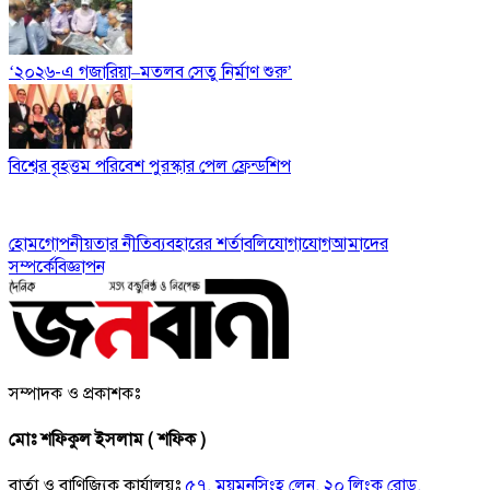
‘২০২৬-এ গজারিয়া–মতলব সেতু নির্মাণ শুরু’
বিশ্বের বৃহত্তম পরিবেশ পুরস্কার পেল ফ্রেন্ডশিপ
হোম
গোপনীয়তার নীতি
ব্যবহারের শর্তাবলি
যোগাযোগ
আমাদের
সম্পর্কে
বিজ্ঞাপন
সম্পাদক ও প্রকাশকঃ
মোঃ শফিকুল ইসলাম ( শফিক )
বার্তা ও বাণিজ্যিক কার্যালয়ঃ
৫৭, ময়মনসিংহ লেন, ২০ লিংক রোড,