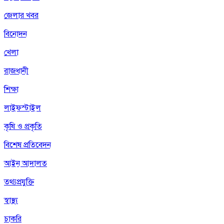
জেলার খবর
বিনোদন
খেলা
রাজধানী
শিক্ষা
লাইফস্টাইল
কৃষি ও প্রকৃতি
বিশেষ প্রতিবেদন
আইন আদালত
তথ্যপ্রযুক্তি
স্বাস্থ্য
চাকরি