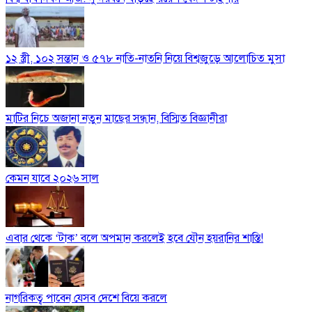
১২ স্ত্রী, ১০২ সন্তান ও ৫৭৮ নাতি-নাতনি নিয়ে বিশ্বজুড়ে আলোচিত মুসা
মাটির নিচে অজানা নতুন মাছের সন্ধান, বিস্মিত বিজ্ঞানীরা
কেমন যাবে ২০২৬ সাল
এবার থেকে ‘টাক’ বলে অপমান করলেই হবে যৌন হয়রানির শাস্তি!
নাগরিকত্ব পাবেন যেসব দেশে বিয়ে করলে