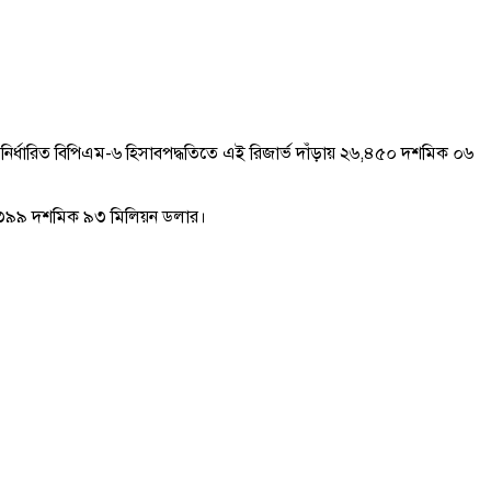
) নির্ধারিত বিপিএম-৬ হিসাবপদ্ধতিতে এই রিজার্ভ দাঁড়ায় ২৬,৪৫০ দশমিক ০৬
২৬,৩৯৯ দশমিক ৯৩ মিলিয়ন ডলার।