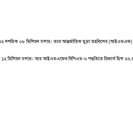
ল ৩১,৪৩২ দশমিক ০৮ মিলিয়ন ডলার। তবে আন্তর্জাতিক মুদ্রা তহবিলের (আইএমএফ
 দশমিক ১২ মিলিয়ন ডলার। আর আইএমএফের বিপিএম-৬ পদ্ধতিতে রিজার্ভ ছিল 