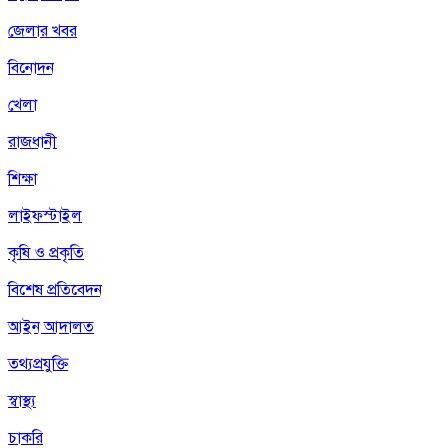
জেলার খবর
বিনোদন
খেলা
রাজধানী
শিক্ষা
লাইফস্টাইল
কৃষি ও প্রকৃতি
বিশেষ প্রতিবেদন
আইন আদালত
তথ্যপ্রযুক্তি
স্বাস্থ্য
চাকরি