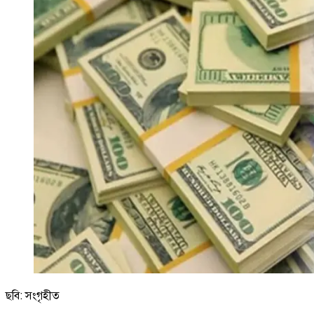
ছবি: সংগৃহীত