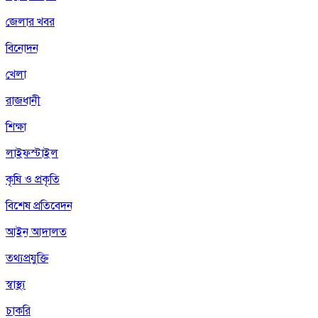
জেলার খবর
বিনোদন
খেলা
রাজধানী
শিক্ষা
লাইফস্টাইল
কৃষি ও প্রকৃতি
বিশেষ প্রতিবেদন
আইন আদালত
তথ্যপ্রযুক্তি
স্বাস্থ্য
চাকরি