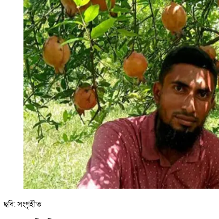
ছবি: সংগৃহীত