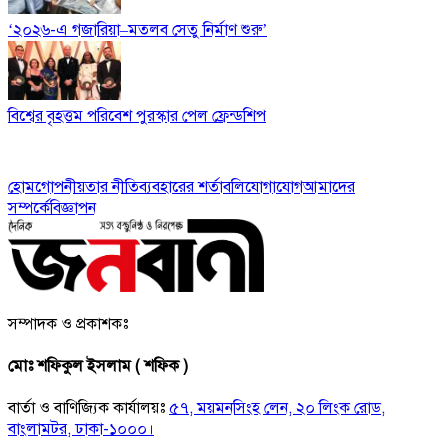
‘২০২৬-এ গজারিয়া–মতলব সেতু নির্মাণ শুরু’
বিশ্বের বৃহত্তম পরিবেশ পুরস্কার পেল ফ্রেন্ডশিপ
হোম
গোপনীয়তার নীতি
ব্যবহারের শর্তাবলি
যোগাযোগ
আমাদের
সম্পর্কে
বিজ্ঞাপন
সম্পাদক ও প্রকাশকঃ
মোঃ শফিকুল ইসলাম ( শফিক )
বার্তা ও বাণিজ্যিক কার্যালয়ঃ
৫৭, ময়মনসিংহ লেন, ২০ লিংক রোড,
বাংলামটর, ঢাকা-১০০০।