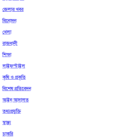
জেলার খবর
বিনোদন
খেলা
রাজধানী
শিক্ষা
লাইফস্টাইল
কৃষি ও প্রকৃতি
বিশেষ প্রতিবেদন
আইন আদালত
তথ্যপ্রযুক্তি
স্বাস্থ্য
চাকরি