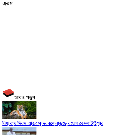
এএস
আরও পড়ুন
বিশ্ব বাঘ দিবস আজ: সুন্দরবনে বাড়ছে রয়েল বেঙ্গল টাইগার