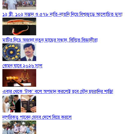
১২ স্ত্রী, ১০২ সন্তান ও ৫৭৮ নাতি-নাতনি নিয়ে বিশ্বজুড়ে আলোচিত মুসা
মাটির নিচে অজানা নতুন মাছের সন্ধান, বিস্মিত বিজ্ঞানীরা
কেমন যাবে ২০২৬ সাল
এবার থেকে ‘টাক’ বলে অপমান করলেই হবে যৌন হয়রানির শাস্তি!
নাগরিকত্ব পাবেন যেসব দেশে বিয়ে করলে