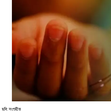
ছবি: সংগৃহীত