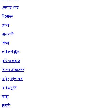
জেলার খবর
বিনোদন
খেলা
রাজধানী
শিক্ষা
লাইফস্টাইল
কৃষি ও প্রকৃতি
বিশেষ প্রতিবেদন
আইন আদালত
তথ্যপ্রযুক্তি
স্বাস্থ্য
চাকরি