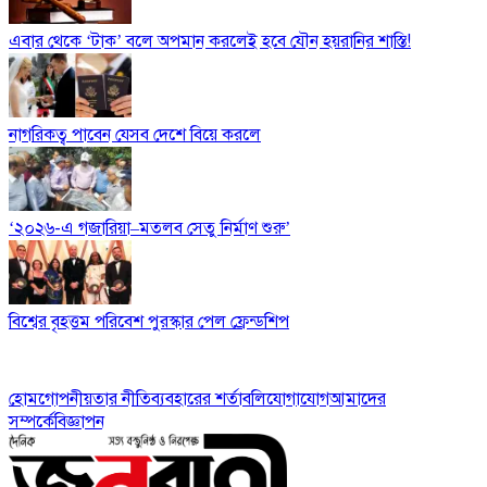
এবার থেকে ‘টাক’ বলে অপমান করলেই হবে যৌন হয়রানির শাস্তি!
নাগরিকত্ব পাবেন যেসব দেশে বিয়ে করলে
‘২০২৬-এ গজারিয়া–মতলব সেতু নির্মাণ শুরু’
বিশ্বের বৃহত্তম পরিবেশ পুরস্কার পেল ফ্রেন্ডশিপ
হোম
গোপনীয়তার নীতি
ব্যবহারের শর্তাবলি
যোগাযোগ
আমাদের
সম্পর্কে
বিজ্ঞাপন