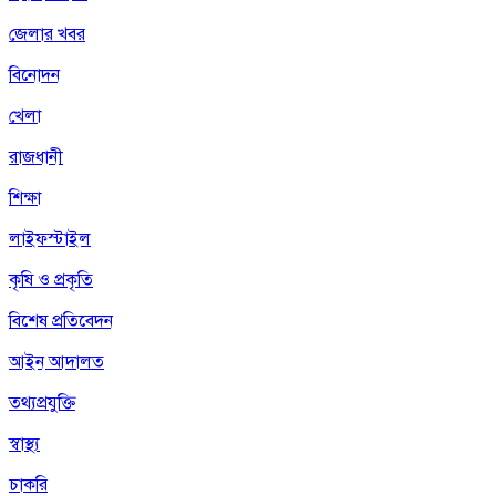
জেলার খবর
বিনোদন
খেলা
রাজধানী
শিক্ষা
লাইফস্টাইল
কৃষি ও প্রকৃতি
বিশেষ প্রতিবেদন
আইন আদালত
তথ্যপ্রযুক্তি
স্বাস্থ্য
চাকরি