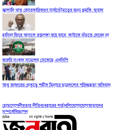
জ্বালানি খাত বেসরকারিকরণ সার্বভৌমত্বের জন্য হুমকি: ফুয়াদ
হাসিনা ফিরে আসলে রক্তগঙ্গা বয়ে যাবে, কাউকে বাঁচতে দেবেন না
জরুরি সংবাদ সম্মেলন ডেকেছে এনসিপি
আবু জাফরের নেতৃত্বে শহীদ মিনারে ছাত্রদলের পরিচ্ছন্নতা অভিযান
হোম
গোপনীয়তার নীতি
ব্যবহারের শর্তাবলি
যোগাযোগ
আমাদের
সম্পর্কে
বিজ্ঞাপন