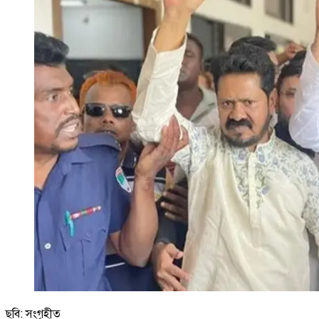
ছবি: সংগৃহীত