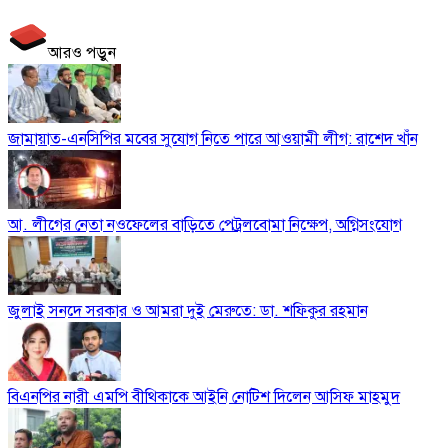
আরও পড়ুন
জামায়াত-এনসিপির মবের সুযোগ নিতে পারে আওয়ামী লীগ: রাশেদ খাঁন
আ. লীগের নেতা নওফেলের বাড়িতে পেট্রলবোমা নিক্ষেপ, অগ্নিসংযোগ
জুলাই সনদে সরকার ও আমরা দুই মেরুতে: ডা. শফিকুর রহমান
বিএনপির নারী এমপি বীথিকাকে আইনি নোটিশ দিলেন আসিফ মাহমুদ