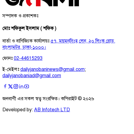
সম্পাদক ও প্রকাশকঃ
মোঃ শফিকুল ইসলাম ( শফিক )
বার্তা ও বাণিজ্যিক কার্যালয়ঃ
৫৭, ময়মনসিংহ লেন, ২০ লিংক রোড,
বাংলামটর, ঢাকা-১০০০।
ফোনঃ
02-44615293
ই-মেইলঃ
dailyjanobaninews@gmail.com
;
dailyjanobaniad@gmail.com
জনবাণী এর সকল স্বত্ব সংরক্ষিত। কপিরাইট ©
২০২৬
Developed by:
AB Infotech LTD