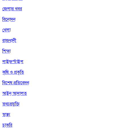
জেলার খবর
বিনোদন
খেলা
রাজধানী
শিক্ষা
লাইফস্টাইল
কৃষি ও প্রকৃতি
বিশেষ প্রতিবেদন
আইন আদালত
তথ্যপ্রযুক্তি
স্বাস্থ্য
চাকরি