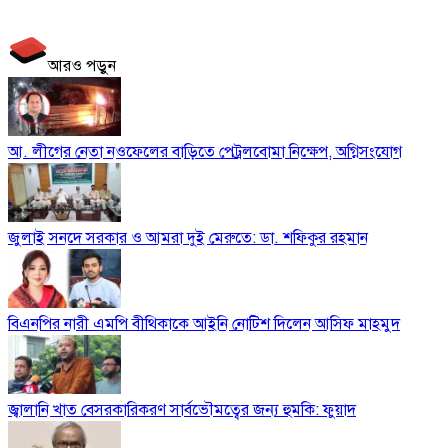
আরও পড়ুন
আ. লীগের নেতা নওফেলের বাড়িতে পেট্রলবোমা নিক্ষেপ, অগ্নিসংযোগ
জুলাই সনদে সরকার ও আমরা দুই মেরুতে: ডা. শফিকুর রহমান
বিএনপির নারী এমপি বীথিকাকে আইনি নোটিশ দিলেন আসিফ মাহমুদ
জ্বালানি খাত বেসরকারিকরণ সার্বভৌমত্বের জন্য হুমকি: ফুয়াদ