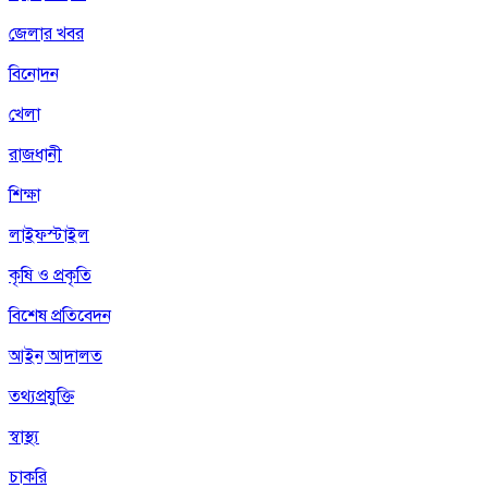
জেলার খবর
বিনোদন
খেলা
রাজধানী
শিক্ষা
লাইফস্টাইল
কৃষি ও প্রকৃতি
বিশেষ প্রতিবেদন
আইন আদালত
তথ্যপ্রযুক্তি
স্বাস্থ্য
চাকরি