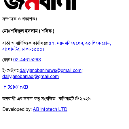
সম্পাদক ও প্রকাশকঃ
মোঃ শফিকুল ইসলাম ( শফিক )
বার্তা ও বাণিজ্যিক কার্যালয়ঃ
৫৭, ময়মনসিংহ লেন, ২০ লিংক রোড,
বাংলামটর, ঢাকা-১০০০।
ফোনঃ
02-44615293
ই-মেইলঃ
dailyjanobaninews@gmail.com
;
dailyjanobaniad@gmail.com
জনবাণী এর সকল স্বত্ব সংরক্ষিত। কপিরাইট ©
২০২৬
Developed by:
AB Infotech LTD