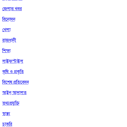
জেলার খবর
বিনোদন
খেলা
রাজধানী
শিক্ষা
লাইফস্টাইল
কৃষি ও প্রকৃতি
বিশেষ প্রতিবেদন
আইন আদালত
তথ্যপ্রযুক্তি
স্বাস্থ্য
চাকরি