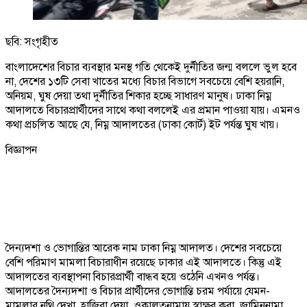
ছবি: সংগৃহীত
বাংলাদেশের বিচার ব্যবস্থার মনস্থ গতি থেকেই দুর্নীতির জন্ম বললে ভুল হবে
না, দেশের ১৩টি সেবা খাতের মধ্যে বিচার বিভাগে সবচেয়ে বেশি হয়রানি,
অনিয়ম, ঘুষ দেয়া তথা দুর্নীতির শিকার হচ্ছে সাধারণ মানুষ। ঢাকা নিম্ন
আদালতে বিচারপ্রার্থীদের সাথে কথা বললেই এর প্রমান পাওয়া যায়। এমনও
কথা প্রচলিত আছে যে, নিম্ন আদালতের (ঢাকা কোর্ট) ইট পর্যন্ত ঘুষ খায়।
বিজ্ঞাপন
দৈন্যদশা ও ভোগান্তির আরেক নাম ঢাকা নিম্ন আদালত। দেশের সবচেয়ে
বেশি পরিমাণ মামলা বিচারাধীন রয়েছে ঢাকার এই আদালতে। কিন্তু এই
আদালতের ব্যবস্থাপনা বিচারপ্রার্থী বান্ধব হয়ে ওঠেনি এখনও পর্যন্ত।
আদালতের দৈন্যদশা ও বিচার প্রার্থীদের ভোগান্তি চরম পর্যায়ে যেমন-
মামলার নথি দেখা, হাজিরা দেয়া, ওকালতনামায় স্বাক্ষর করা, জামিননামা