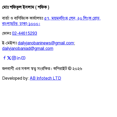
মোঃ শফিকুল ইসলাম ( শফিক )
বার্তা ও বাণিজ্যিক কার্যালয়ঃ
৫৭, ময়মনসিংহ লেন, ২০ লিংক রোড,
বাংলামটর, ঢাকা-১০০০।
ফোনঃ
02-44615293
ই-মেইলঃ
dailyjanobaninews@gmail.com
;
dailyjanobaniad@gmail.com
জনবাণী এর সকল স্বত্ব সংরক্ষিত। কপিরাইট ©
২০২৬
Developed by:
AB Infotech LTD