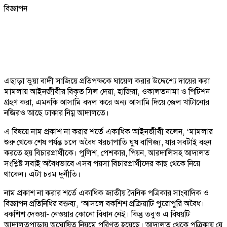
বিজ্ঞাপন
এছাড়া ভুয়া বাদী সাজিয়ে প্রতিপক্ষকে ঘায়েল করার উদ্দেশ্যে দায়ের করা
মামলায় আইনজীবীর বিকৃত সিল দেয়া, হাজিরা, ওকালতনামা ও পিটিশন
গ্রহণ করা, এমনকি আসামি বদল করে অন্য আসামি দিয়ে জেল খাটানোর
নজিরও আছে ঢাকার নিম্ন আদালতে।
এ বিষয়ে নাম প্রকাশ না করার শর্তে একাধিক আইনজীবী বলেন, ‘মামলার
শুরু থেকে শেষ পর্যন্ত চলে অবৈধ খরচাপাতি ঘুষ বাণিজ্য, যার সবটাই বহন
করতে হয় বিচারপ্রার্থীকে। পুলিশ, পেশকার, পিয়ন, আরদালিসহ আদালত
সংশ্লিষ্ট সবাই অবৈধভাবে এসব পয়সা বিচারপ্রার্থীদের কাছ থেকে নিয়ে
থাকেন। এটা চরম দুর্নীতি।
নাম প্রকাশ না করার শর্তে একাধিক জাতীয় দৈনিক পত্রিকার সাংবাদিক ও
বিজ্ঞাপন প্রতিনিধির বক্তব্য, ‘আসলে বকশিশ প্রক্রিয়াটি পুরোপুরি অবৈধ।
বকশিশ দেওয়া- নেওয়ার কোনো বিধান নেই। কিন্তু তবুও এ বিষয়টি
আদালতপাড়ায় অঘোষিত নিয়মে পরিণত হয়েছে। আদালত থেকে পত্রিকায় যে