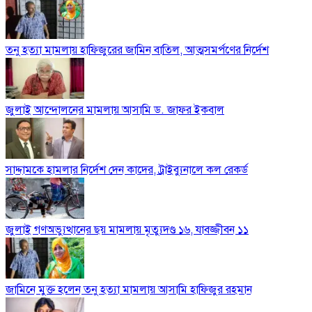
তনু হত্যা মামলায় হাফিজুরের জামিন বাতিল, আত্মসমর্পণের নির্দেশ
জুলাই আন্দোলনের মামলায় আসামি ড. জাফর ইকবাল
সাদ্দামকে হামলার নির্দেশ দেন কাদের, ট্রাইব্যুনালে কল রেকর্ড
জুলাই গণঅভ্যুত্থানের ছয় মামলায় মৃত্যুদণ্ড ১৬, যাবজ্জীবন ১১
জামিনে মুক্ত হলেন তনু হত্যা মামলায় আসামি হাফিজুর রহমান