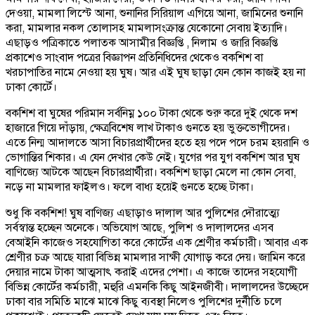
দেওয়া, মামলা লিস্টে আনা, শুনানির সিরিয়াল এগিয়ে আনা, জামিনের শুনানি
করা, মামলার নকল তোলাসহ মামলাসংক্রান্ত যেকোনো সেবায় ইত্যাদি।
এছাড়ও পত্রিকাতে পলাতক আসামীর বিজ্ঞপ্তি , নিলাম ও জারি বিজ্ঞপ্তি
প্রকাশেও সাংবাদ পত্রের বিজ্ঞাপন প্রতিনিধিদের থেকেও বকশিশ বা
খরচাপাতির নামে নেওয়া হয় ঘুষ। আর এই ঘুষ ছাড়া যেন কোন কাজই হয় না
ঢাকা কোর্টে।
বকশিশ বা ঘুষের পরিমান সর্বনিম্ন ১০০ টাকা থেকে শুরু করে দুই থেকে দশ
হাজারে গিয়ে দাঁড়ায়, ক্ষেত্রবিশেষ লাখ টাকাও গুনতে হয় ভুক্তভোগীদের।
এতে নিন্ম আদালতে আসা বিচারপ্রার্থীদের হতে হয় পদে পদে চরম হয়রানি ও
ভোগান্তির শিকার। এ যেন দেখার কেউ নেই। যুগের পর যুগ বকশিশ আর ঘুষ
বাণিজ্যে আটকে আছেন বিচারপ্রার্থীরা। বকশিশ ছাড়া মেলে না কোন সেবা,
নড়ে না মামলার ফাইলও। ফলে বাধ্য হয়েই গুনতে হচ্ছে টাকা।
শুধু কি বকশিশ! ঘুষ বাণিজ্য এছাড়াও দালাল আর পুলিশের দৌরাত্ম্যে
সর্বস্বান্ত হচ্ছেন অনেকে। অভিযোগ আছে, পুলিশ ও দালালদের এসব
বেআইনি কাজেও সহযোগিতা করে কোর্টের এক শ্রেণীর কর্মচারী। আবার এক
শ্রেণীর চক্র আছে যারা বিভিন্ন মামলার সাক্ষী যোগাড় করে দেয়। জামিন করে
দেয়ার নামে টাকা আত্মসাৎ করাই এদের পেশা। এ কাজে তাদের সহযোগী
বিভিন্ন কোর্টের কর্মচারী, মহুরি এমনকি কিছু আইনজীবী। দালালদের উচ্ছেদে
ঢাকা বার সমিতি মাঝে মাঝে কিছু ব্যবস্থা নিলেও পুলিশের দুর্নীতি চলে