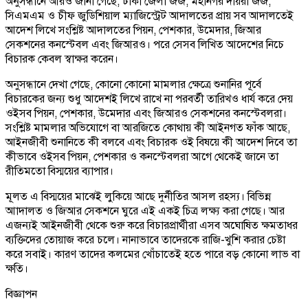
অনুসন্ধানে আরও জানা গেছে, ঢাকা জেলা জজ, মহানগর দায়রা জজ,
সিএমএম ও চীফ জুডিশিয়াল ম্যাজিস্ট্রেট আদালতের প্রায় সব আদালতেই
আদেশ লিখে সংশ্লিষ্ট আদালতের পিয়ন, পেশকার, উমেদার, জিআর
সেকশনের কনস্টেবল এবং জিআরও। পরে সেসব লিখিত আদেশের নিচে
বিচারক কেবল স্বাক্ষর করেন।
অনুসন্ধানে দেখা গেছে, কোনো কোনো মামলার ক্ষেত্রে শুনানির পূর্বে
বিচারকের জন্য শুধু আদেশই লিখে রাখে না পরবর্তী তারিখও ধার্য করে দেয়
ওইসব পিয়ন, পেশকার, উমেদার এবং জিআরও সেকশনের কনস্টেবলরা।
সংশ্লিষ্ট মামলার অভিযোগে বা আরজিতে কোথায় কী আইনগত ফাঁক আছে,
আইনজীবী শুনানিতে কী বলবে এবং বিচারক ওই বিষয়ে কী আদেশ দিবে তা
কীভাবে ওইসব পিয়ন, পেশকার ও কনস্টেবলরা আগে থেকেই জানে তা
রীতিমতো বিস্ময়ের ব্যাপার।
মূলত এ বিস্ময়ের মাঝেই লুকিয়ে আছে দুর্নীতির আসল রহস্য। বিভিন্ন
আাদালত ও জিআর সেকশনে ঘুরে এই একই চিত্র লক্ষ্য করা গেছে। আর
এজন্যই আইনজীবী থেকে শুরু করে বিচারপ্রার্থীরা এসব অঘোষিত ক্ষমতাধর
ব্যক্তিদের তোয়াজ করে চলে। নানাভাবে তাদেরকে রাজি-খুশি করার চেষ্টা
করে সবাই। কারণ তাদের কলমের খোঁচাতেই হতে পারে বড় কোনো লাভ বা
ক্ষতি।
বিজ্ঞাপন