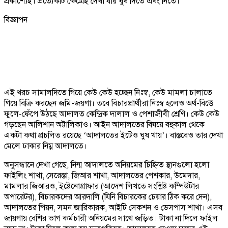
প্রকাশ্যেই। প্রত্যেকটি ক্ষেত্রেই দেখা যায় ঘুষ দিতে এবং নিতে।
বিজ্ঞাপন
এই খরচ সামালদিতে গিয়ে কেউ কেউ হচ্ছেন নিঃস্ব, কেউ মামলা চালাতে
গিয়ে বিক্রি করছেন জমি-জয়গা। তবে বিচারপ্রার্থীরা নিঃস্ব হলেও অর্থ-বিত্তে
ফুলে-ফেঁপে উঠছে আদালত কেন্দ্রিক দালাল ও পেশাজীবী শ্রেণি। কেউ কেউ
গড়ছেন আলিশান অট্টালিকাও। আইন আদালতের বিষয়ে বহুকাল থেকে
একটা কথা প্রচলিত রয়েছে ‘আদালতের ইটেও ঘুষ খায়’। বাস্তবেও তার দেখা
মেলে ঢাকার নিম্ন আদালতে।
অনুসন্ধানে দেখা গেছে, নিন্ম আদালতে অনিয়মের চিহ্নিত স্থানগুলো হলো
ফাইলিং শাখা, সেরেস্তা, জিআর শাখা, আদালতের পেশকার, উমেদার,
মামলার জিআরও, ইষ্টেনোগ্রাফার (আদেশ লিখতে সংশ্লিষ্ট কম্পিউটার
অপারেটর), বিচারকদের আরদালি (যিনি বিচারকের চেয়ার ঠিক করে দেন),
আদালতের পিয়ন, সমন জারিকারক, আইটি সেকশন ও ডেসপাস শাখা। এসব
জায়গায় বেশির ভাগ কর্মচারী অনিয়মের সাথে জড়িত। টাকা না দিলে ফাইল