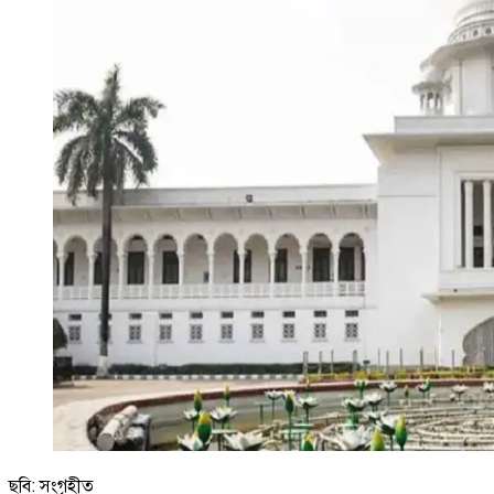
ছবি: সংগৃহীত