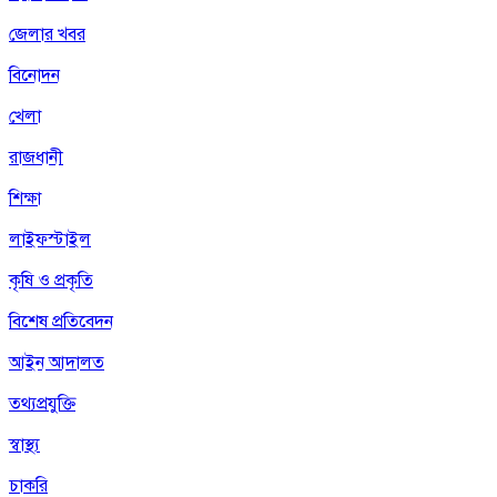
জেলার খবর
বিনোদন
খেলা
রাজধানী
শিক্ষা
লাইফস্টাইল
কৃষি ও প্রকৃতি
বিশেষ প্রতিবেদন
আইন আদালত
তথ্যপ্রযুক্তি
স্বাস্থ্য
চাকরি