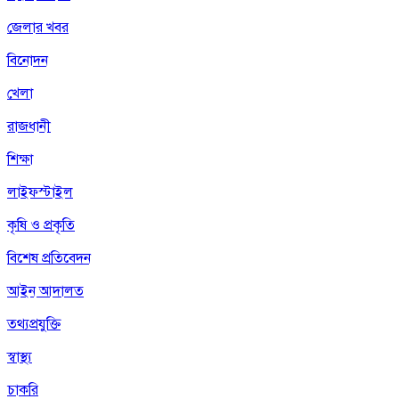
জেলার খবর
বিনোদন
খেলা
রাজধানী
শিক্ষা
লাইফস্টাইল
কৃষি ও প্রকৃতি
বিশেষ প্রতিবেদন
আইন আদালত
তথ্যপ্রযুক্তি
স্বাস্থ্য
চাকরি