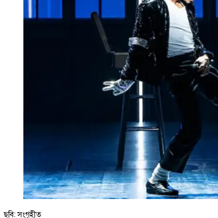
ছবি: সংগৃহীত