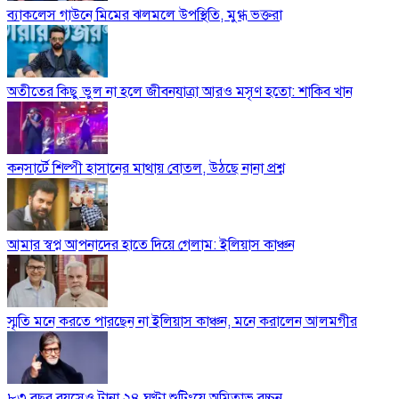
ব্যাকলেস গাউনে মিমের ঝলমলে উপস্থিতি, মুগ্ধ ভক্তরা
অতীতের কিছু ভুল না হলে জীবনযাত্রা আরও মসৃণ হতো: শাকিব খান
কনসার্টে শিল্পী হাসানের মাথায় বোতল, উঠছে নানা প্রশ্ন
আমার স্বপ্ন আপনাদের হাতে দিয়ে গেলাম: ইলিয়াস কাঞ্চন
স্মৃতি মনে করতে পারছেন না ইলিয়াস কাঞ্চন, মনে করালেন আলমগীর
৮৩ বছর বয়সেও টানা ২৪ ঘণ্টা শুটিংয়ে অমিতাভ বচ্চন