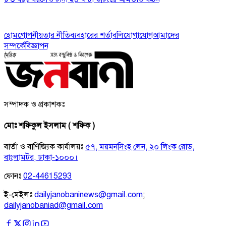
হোম
গোপনীয়তার নীতি
ব্যবহারের শর্তাবলি
যোগাযোগ
আমাদের
সম্পর্কে
বিজ্ঞাপন
সম্পাদক ও প্রকাশকঃ
মোঃ শফিকুল ইসলাম ( শফিক )
বার্তা ও বাণিজ্যিক কার্যালয়ঃ
৫৭, ময়মনসিংহ লেন, ২০ লিংক রোড,
বাংলামটর, ঢাকা-১০০০।
ফোনঃ
02-44615293
ই-মেইলঃ
dailyjanobaninews@gmail.com
;
dailyjanobaniad@gmail.com