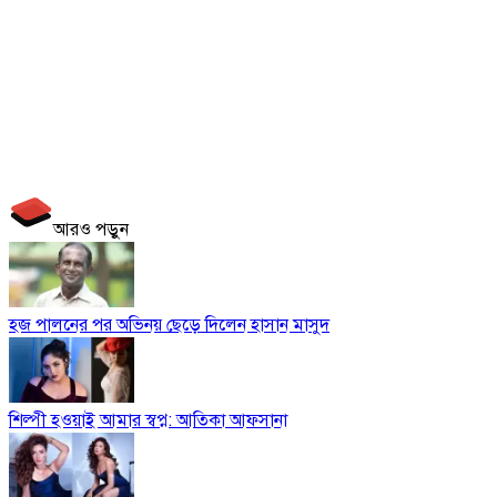
আরও পড়ুন
হজ পালনের পর অভিনয় ছেড়ে দিলেন হাসান মাসুদ
শিল্পী হওয়াই আমার স্বপ্ন: আতিকা আফসানা