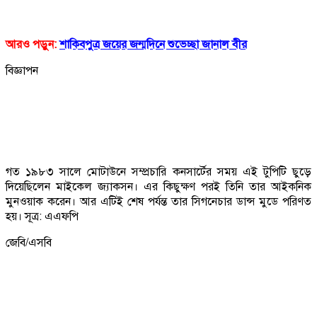
আরও পড়ুন:
শাকিবপুত্র জয়ের জন্মদিনে শুভেচ্ছা জানাল বীর
বিজ্ঞাপন
গত ১৯৮৩ সালে মোটাউনে সম্প্রচারি কনসার্টের সময় এই টুপিটি ছুড়ে
দিয়েছিলেন মাইকেল জ্যাকসন। এর কিছুক্ষণ পরই তিনি তার আইকনিক
মুনওয়াক করেন। আর এটিই শেষ পর্যন্ত তার সিগনেচার ডান্স মুডে পরিণত
হয়। সূত্র: এএফপি
জেবি/এসবি