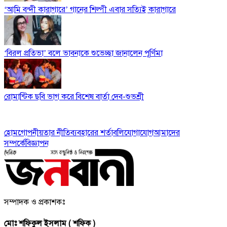
‘আমি বন্দী কারাগারে’ গানের শিল্পী এবার সত্যিই কারাগারে
‘বিরল প্রতিভা’ বলে ভাবনাকে শুভেচ্ছা জানালেন পূর্ণিমা
রোমান্টিক ছবি ভাগ করে বিশেষ বার্তা দেব-শুভশ্রী
হোম
গোপনীয়তার নীতি
ব্যবহারের শর্তাবলি
যোগাযোগ
আমাদের
সম্পর্কে
বিজ্ঞাপন
সম্পাদক ও প্রকাশকঃ
মোঃ শফিকুল ইসলাম ( শফিক )