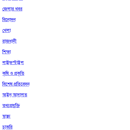
জেলার খবর
বিনোদন
খেলা
রাজধানী
শিক্ষা
লাইফস্টাইল
কৃষি ও প্রকৃতি
বিশেষ প্রতিবেদন
আইন আদালত
তথ্যপ্রযুক্তি
স্বাস্থ্য
চাকরি