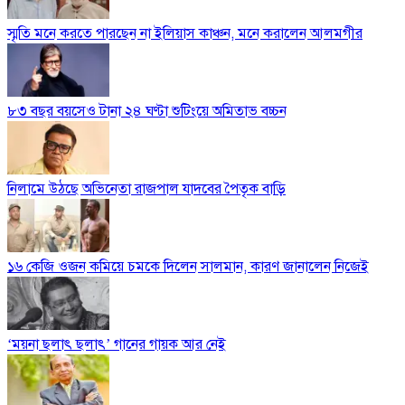
স্মৃতি মনে করতে পারছেন না ইলিয়াস কাঞ্চন, মনে করালেন আলমগীর
৮৩ বছর বয়সেও টানা ২৪ ঘণ্টা শুটিংয়ে অমিতাভ বচ্চন
নিলামে উঠছে অভিনেতা রাজপাল যাদবের পৈতৃক বাড়ি
১৬ কেজি ওজন কমিয়ে চমকে দিলেন সালমান, কারণ জানালেন নিজেই
‘ময়না ছলাৎ ছলাৎ’ গানের গায়ক আর নেই