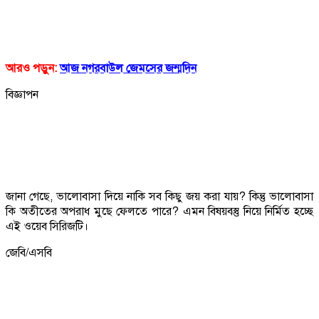
আরও পড়ুন:
আজ নগরবাউল জেমসের জন্মদিন
বিজ্ঞাপন
জানা গেছে, ভালোবাসা দিয়ে নাকি সব কিছু জয় করা যায়? কিন্তু ভালোবাসা
কি অতীতের অপরাধ মুছে ফেলতে পারে? এমন বিষয়বস্তু নিয়ে নির্মিত হচ্ছে
এই ওয়েব সিরিজটি।
জেবি/এসবি