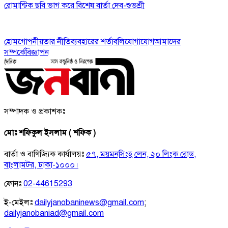
রোমান্টিক ছবি ভাগ করে বিশেষ বার্তা দেব-শুভশ্রী
হোম
গোপনীয়তার নীতি
ব্যবহারের শর্তাবলি
যোগাযোগ
আমাদের
সম্পর্কে
বিজ্ঞাপন
সম্পাদক ও প্রকাশকঃ
মোঃ শফিকুল ইসলাম ( শফিক )
বার্তা ও বাণিজ্যিক কার্যালয়ঃ
৫৭, ময়মনসিংহ লেন, ২০ লিংক রোড,
বাংলামটর, ঢাকা-১০০০।
ফোনঃ
02-44615293
ই-মেইলঃ
dailyjanobaninews@gmail.com
;
dailyjanobaniad@gmail.com