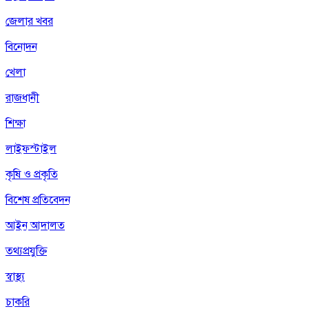
জেলার খবর
বিনোদন
খেলা
রাজধানী
শিক্ষা
লাইফস্টাইল
কৃষি ও প্রকৃতি
বিশেষ প্রতিবেদন
আইন আদালত
তথ্যপ্রযুক্তি
স্বাস্থ্য
চাকরি