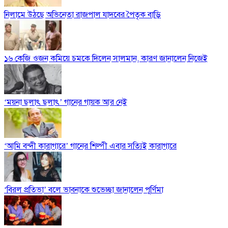
নিলামে উঠছে অভিনেতা রাজপাল যাদবের পৈতৃক বাড়ি
১৬ কেজি ওজন কমিয়ে চমকে দিলেন সালমান, কারণ জানালেন নিজেই
‘ময়না ছলাৎ ছলাৎ’ গানের গায়ক আর নেই
‘আমি বন্দী কারাগারে’ গানের শিল্পী এবার সত্যিই কারাগারে
‘বিরল প্রতিভা’ বলে ভাবনাকে শুভেচ্ছা জানালেন পূর্ণিমা