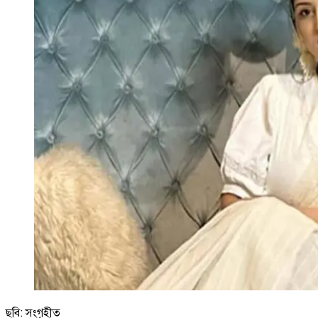
ছবি: সংগৃহীত