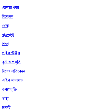
জেলার খবর
বিনোদন
খেলা
রাজধানী
শিক্ষা
লাইফস্টাইল
কৃষি ও প্রকৃতি
বিশেষ প্রতিবেদন
আইন আদালত
তথ্যপ্রযুক্তি
স্বাস্থ্য
চাকরি