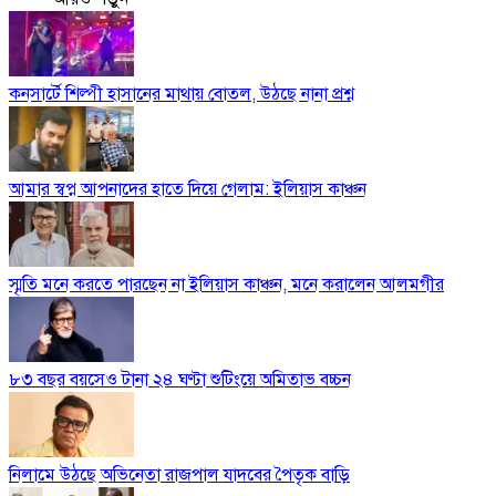
কনসার্টে শিল্পী হাসানের মাথায় বোতল, উঠছে নানা প্রশ্ন
আমার স্বপ্ন আপনাদের হাতে দিয়ে গেলাম: ইলিয়াস কাঞ্চন
স্মৃতি মনে করতে পারছেন না ইলিয়াস কাঞ্চন, মনে করালেন আলমগীর
৮৩ বছর বয়সেও টানা ২৪ ঘণ্টা শুটিংয়ে অমিতাভ বচ্চন
নিলামে উঠছে অভিনেতা রাজপাল যাদবের পৈতৃক বাড়ি