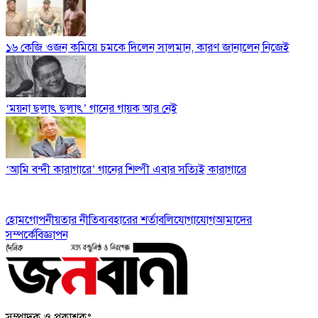
১৬ কেজি ওজন কমিয়ে চমকে দিলেন সালমান, কারণ জানালেন নিজেই
‘ময়না ছলাৎ ছলাৎ’ গানের গায়ক আর নেই
‘আমি বন্দী কারাগারে’ গানের শিল্পী এবার সত্যিই কারাগারে
হোম
গোপনীয়তার নীতি
ব্যবহারের শর্তাবলি
যোগাযোগ
আমাদের
সম্পর্কে
বিজ্ঞাপন
সম্পাদক ও প্রকাশকঃ