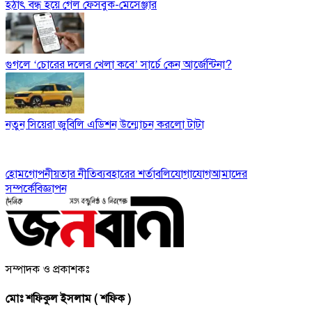
হঠাৎ বন্ধ হয়ে গেল ফেসবুক-মেসেঞ্জার
গুগলে ‘চোরের দলের খেলা কবে’ সার্চে কেন আর্জেন্টিনা?
নতুন সিয়েরা জুবিলি এডিশন উন্মোচন করলো টাটা
হোম
গোপনীয়তার নীতি
ব্যবহারের শর্তাবলি
যোগাযোগ
আমাদের
সম্পর্কে
বিজ্ঞাপন
সম্পাদক ও প্রকাশকঃ
মোঃ শফিকুল ইসলাম ( শফিক )