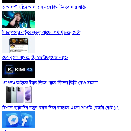
৫ আগস্ট চাঁদে আঘাত হানবে তিন টন বোমার শক্তি
বিজ্ঞাপনের বাইরে নতুন আয়ের পথ খুঁজছে মেটা
ফেসবুকে আসছে ফ্রি 'ভেরিফায়েড' ব্যাজ
ওপেনএআইকে টক্কর দিতে পারে চীনের কিমি কে৩ মডেল
বিশাল ব্যাটারির নতুন চমক নিয়ে বাজারে এলো শাওমি রেডমি নোট ১৭