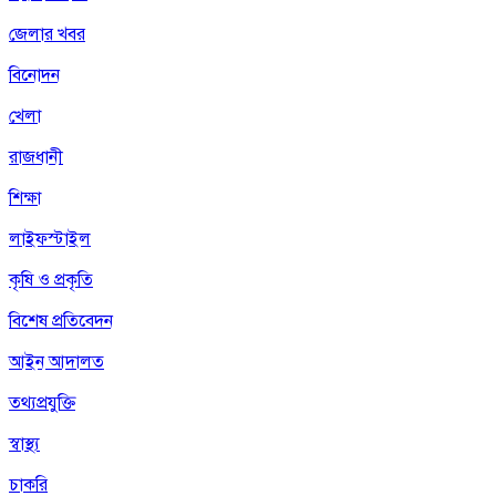
জেলার খবর
বিনোদন
খেলা
রাজধানী
শিক্ষা
লাইফস্টাইল
কৃষি ও প্রকৃতি
বিশেষ প্রতিবেদন
আইন আদালত
তথ্যপ্রযুক্তি
স্বাস্থ্য
চাকরি