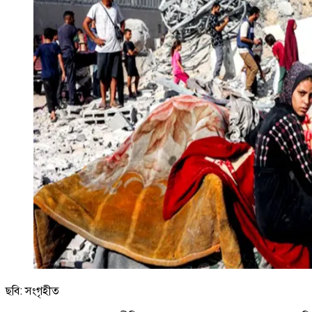
ছবি: সংগৃহীত