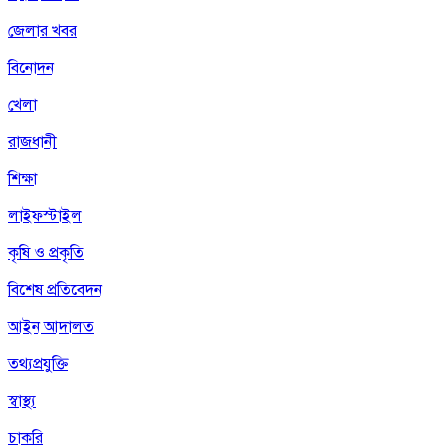
জেলার খবর
বিনোদন
খেলা
রাজধানী
শিক্ষা
লাইফস্টাইল
কৃষি ও প্রকৃতি
বিশেষ প্রতিবেদন
আইন আদালত
তথ্যপ্রযুক্তি
স্বাস্থ্য
চাকরি