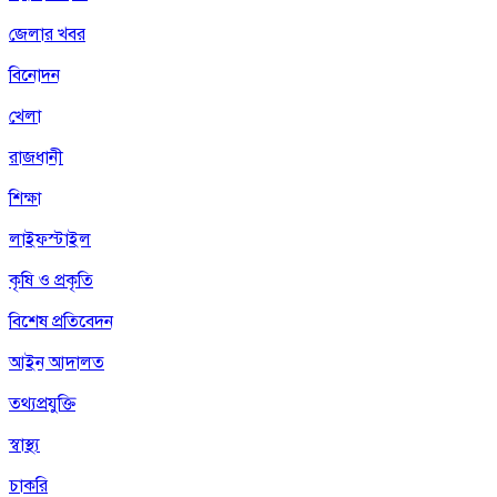
জেলার খবর
বিনোদন
খেলা
রাজধানী
শিক্ষা
লাইফস্টাইল
কৃষি ও প্রকৃতি
বিশেষ প্রতিবেদন
আইন আদালত
তথ্যপ্রযুক্তি
স্বাস্থ্য
চাকরি