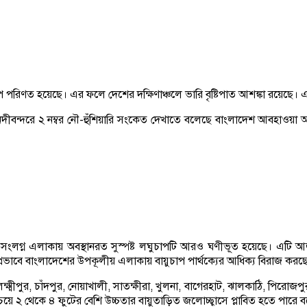
চাপে পরিণত হয়েছে। এর ফলে দেশের দক্ষিণাঞ্চলে ভারি বৃষ্টিপাত আশঙ্কা রয়েছে
্দরে ২ নম্বর নৌ-হুঁশিয়ারি সংকেত দেখাতে বলেছে বাংলাদেশ আবহাওয়া অধিদপ্তর।
গ্ন এলাকায় অবস্থানরত সুস্পষ্ট লঘুচাপটি আরও ঘণীভূত হয়েছে। এটি আজ 
রভাবে বাংলাদেশের উপকূলীয় এলাকায় বায়ুচাপ পার্থক্যের আধিক্য বিরাজ করছ
 লক্ষ্মীপুর, চাঁদপুর, নোয়াখালী, সাতক্ষীরা, খুলনা, বাগেরহাট, ঝালকাঠি, পিরোজ
র চেয়ে ২ থেকে ৪ ফুটের বেশি উচ্চতার বায়ুতাড়িত জলোচ্ছ্বাসে প্লাবিত হতে 