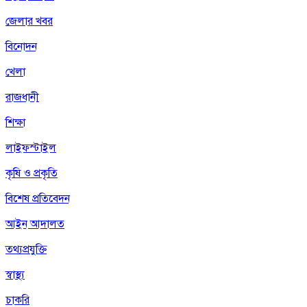
জেলার খবর
বিনোদন
খেলা
রাজধানী
শিক্ষা
লাইফস্টাইল
কৃষি ও প্রকৃতি
বিশেষ প্রতিবেদন
আইন আদালত
তথ্যপ্রযুক্তি
স্বাস্থ্য
চাকরি