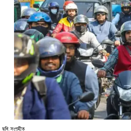
ছবি: সংগৃহীত