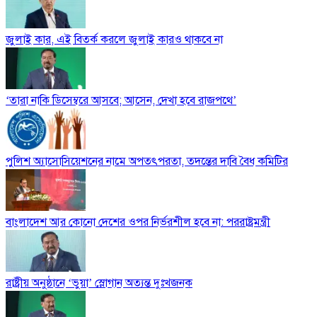
জুলাই কার, এই বিতর্ক করলে জুলাই কারও থাকবে না
‘তারা নাকি ডিসেম্বরে আসবে; আসেন, দেখা হবে রাজপথে’
পুলিশ অ্যাসোসিয়েশনের নামে অপতৎপরতা, তদন্তের দাবি বৈধ কমিটির
বাংলাদেশ আর কোনো দেশের ওপর নির্ভরশীল হবে না: পররাষ্ট্রমন্ত্রী
রাষ্ট্রীয় অনুষ্ঠানে ‘ভুয়া’ স্লোগান অত্যন্ত দুঃখজনক