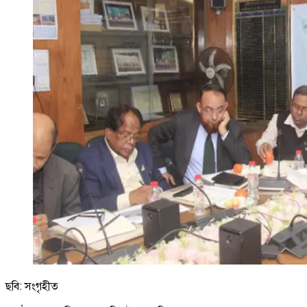
ছবি: সংগৃহীত