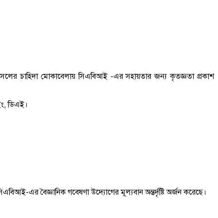
ন্ন ফসলের চাহিদা মোকাবেলায় সিএবিআই -এর সহায়তার জন্য কৃতজ্ঞতা প্রকাশ
ইং, ডিএই।
সিএবিআই-এর বৈজ্ঞানিক গবেষণা উদ্যোগের মূল্যবান অন্তর্দৃষ্টি অর্জন করেছে।