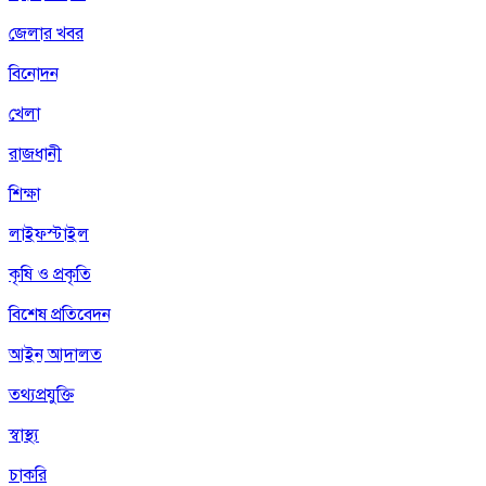
জেলার খবর
বিনোদন
খেলা
রাজধানী
শিক্ষা
লাইফস্টাইল
কৃষি ও প্রকৃতি
বিশেষ প্রতিবেদন
আইন আদালত
তথ্যপ্রযুক্তি
স্বাস্থ্য
চাকরি