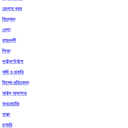
জেলার খবর
বিনোদন
খেলা
রাজধানী
শিক্ষা
লাইফস্টাইল
কৃষি ও প্রকৃতি
বিশেষ প্রতিবেদন
আইন আদালত
তথ্যপ্রযুক্তি
স্বাস্থ্য
চাকরি