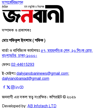
সম্পর্কে
বিজ্ঞাপন
সম্পাদক ও প্রকাশকঃ
মোঃ শফিকুল ইসলাম ( শফিক )
বার্তা ও বাণিজ্যিক কার্যালয়ঃ
৫৭, ময়মনসিংহ লেন, ২০ লিংক রোড,
বাংলামটর, ঢাকা-১০০০।
ফোনঃ
02-44615293
ই-মেইলঃ
dailyjanobaninews@gmail.com
;
dailyjanobaniad@gmail.com
জনবাণী এর সকল স্বত্ব সংরক্ষিত। কপিরাইট ©
২০২৬
Developed by:
AB Infotech LTD