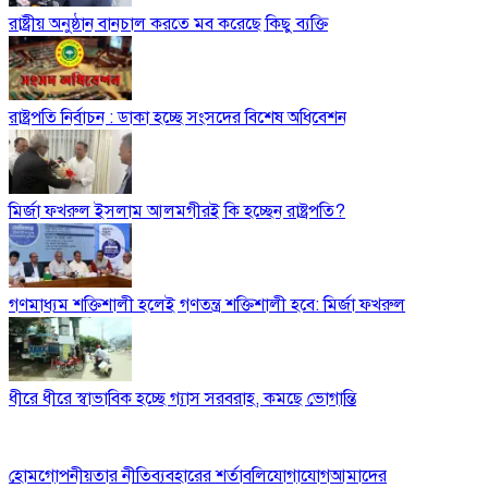
রাষ্ট্রীয় অনুষ্ঠান বানচাল করতে মব করেছে কিছু ব্যক্তি
রাষ্ট্রপতি নির্বাচন : ডাকা হচ্ছে সংসদের বিশেষ অধিবেশন
মির্জা ফখরুল ইসলাম আলমগীরই কি হচ্ছেন রাষ্ট্রপতি?
গণমাধ্যম শক্তিশালী হলেই গণতন্ত্র শক্তিশালী হবে: মির্জা ফখরুল
ধীরে ধীরে স্বাভাবিক হচ্ছে গ্যাস সরবরাহ, কমছে ভোগান্তি
হোম
গোপনীয়তার নীতি
ব্যবহারের শর্তাবলি
যোগাযোগ
আমাদের