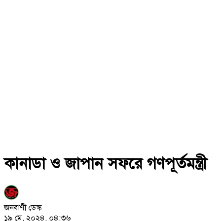
কানাডা ও জাপান সফরে গণপূর্তমন্ত্রী
জনবাণী ডেস্ক
১৯ মে, ২০২৪, ০৪:৩৬