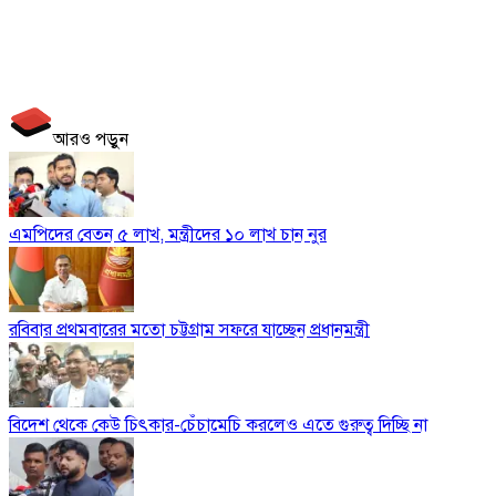
আরও পড়ুন
এমপিদের বেতন ৫ লাখ, মন্ত্রীদের ১০ লাখ চান নুর
রবিবার প্রথমবারের মতো চট্টগ্রাম সফরে যাচ্ছেন প্রধানমন্ত্রী
বিদেশ থেকে কেউ চিৎকার-চেঁচামেচি করলেও এতে গুরুত্ব দিচ্ছি না