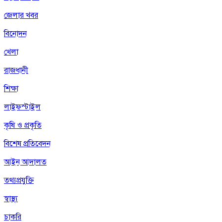
জেলার খবর
বিনোদন
খেলা
রাজধানী
শিক্ষা
লাইফস্টাইল
কৃষি ও প্রকৃতি
বিশেষ প্রতিবেদন
আইন আদালত
তথ্যপ্রযুক্তি
স্বাস্থ্য
চাকরি