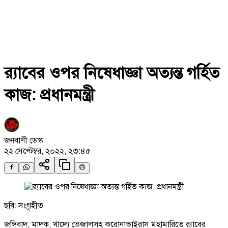
র‌্যাবের ওপর নিষেধাজ্ঞা অত্যন্ত গর্হিত
কাজ: প্রধানমন্ত্রী
জনবাণী ডেস্ক
২২ সেপ্টেম্বর, ২০২২, ২৩:৪৫
ছবি: সংগৃহীত
জঙ্গিবাদ, মাদক, খাদ্যে ভেজালসহ করোনাভাইরাস মহামারিতে র‌্যাবের