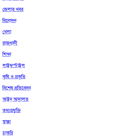
জেলার খবর
বিনোদন
খেলা
রাজধানী
শিক্ষা
লাইফস্টাইল
কৃষি ও প্রকৃতি
বিশেষ প্রতিবেদন
আইন আদালত
তথ্যপ্রযুক্তি
স্বাস্থ্য
চাকরি