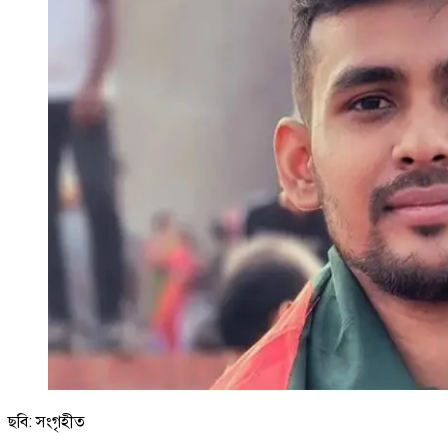
ছবি: সংগৃহীত