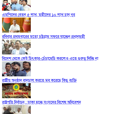
এমপিদের বেতন ৫ লাখ, মন্ত্রীদের ১০ লাখ চান নুর
রবিবার প্রথমবারের মতো চট্টগ্রাম সফরে যাচ্ছেন প্রধানমন্ত্রী
বিদেশ থেকে কেউ চিৎকার-চেঁচামেচি করলেও এতে গুরুত্ব দিচ্ছি না
রাষ্ট্রীয় অনুষ্ঠান বানচাল করতে মব করেছে কিছু ব্যক্তি
রাষ্ট্রপতি নির্বাচন : ডাকা হচ্ছে সংসদের বিশেষ অধিবেশন