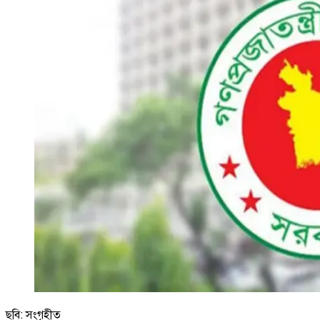
ছবি: সংগৃহীত