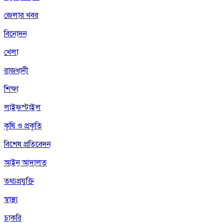
জেলার খবর
বিনোদন
খেলা
রাজধানী
শিক্ষা
লাইফস্টাইল
কৃষি ও প্রকৃতি
বিশেষ প্রতিবেদন
আইন আদালত
তথ্যপ্রযুক্তি
স্বাস্থ্য
চাকরি