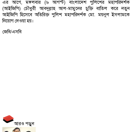
এর আগে, মঙ্গলবার (৬ আগস্ট) বাংলাদেশ পুলিশের মহাপরিদর্শক
(আইজিপি) চৌধুরী আবদুল্লাহ আল-মামুনের চুক্তি বাতিল করে নতুন
আইজিপি হিসেবে অতিরিক্ত পুলিশ মহাপরিদর্শক মো. ময়নুল ইসলামকে
নিয়োগ দেওয়া হয়।
জেবি/এসবি
আরও পড়ুন