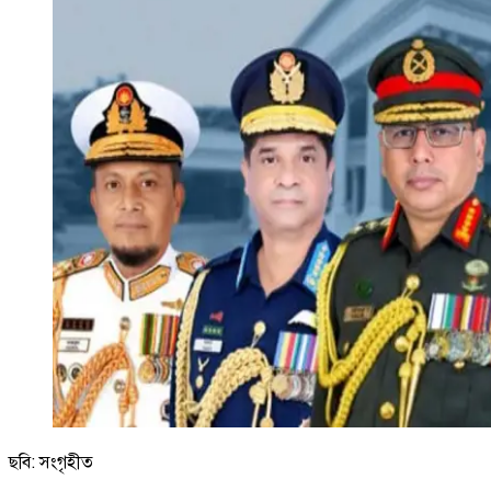
ছবি: সংগৃহীত