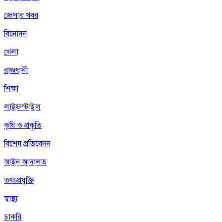
জেলার খবর
বিনোদন
খেলা
রাজধানী
শিক্ষা
লাইফস্টাইল
কৃষি ও প্রকৃতি
বিশেষ প্রতিবেদন
আইন আদালত
তথ্যপ্রযুক্তি
স্বাস্থ্য
চাকরি