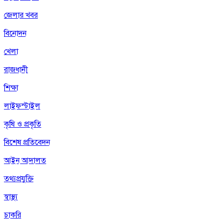
জেলার খবর
বিনোদন
খেলা
রাজধানী
শিক্ষা
লাইফস্টাইল
কৃষি ও প্রকৃতি
বিশেষ প্রতিবেদন
আইন আদালত
তথ্যপ্রযুক্তি
স্বাস্থ্য
চাকরি