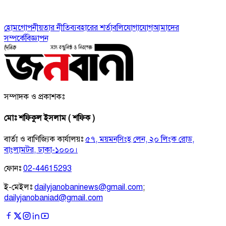
হোম
গোপনীয়তার নীতি
ব্যবহারের শর্তাবলি
যোগাযোগ
আমাদের
সম্পর্কে
বিজ্ঞাপন
সম্পাদক ও প্রকাশকঃ
মোঃ শফিকুল ইসলাম ( শফিক )
বার্তা ও বাণিজ্যিক কার্যালয়ঃ
৫৭, ময়মনসিংহ লেন, ২০ লিংক রোড,
বাংলামটর, ঢাকা-১০০০।
ফোনঃ
02-44615293
ই-মেইলঃ
dailyjanobaninews@gmail.com
;
dailyjanobaniad@gmail.com