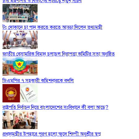
চার মন্ত্রণালয় ও বিভাগের দায়িত্বে নতুন সচিব
টং দোকানে চা পান করতে করতে আড্ডা দিলেন তথ্যমন্ত্রী
জাতীয় বেসামরিক বিমান চলাচল নিরাপত্তা কমিটির সভা অনুষ্ঠিত
ডিএমপির ৭ সহকারী কমিশনারকে বদলি
রাষ্ট্রপতি নির্বাচন নিয়ে বাংলাদেশের সংবিধানে কী বলা আছে?
প্রধানমন্ত্রীর উপহারে পূরণ হলো ক্ষুদে শিল্পী অনুশ্রীর স্বপ্ন