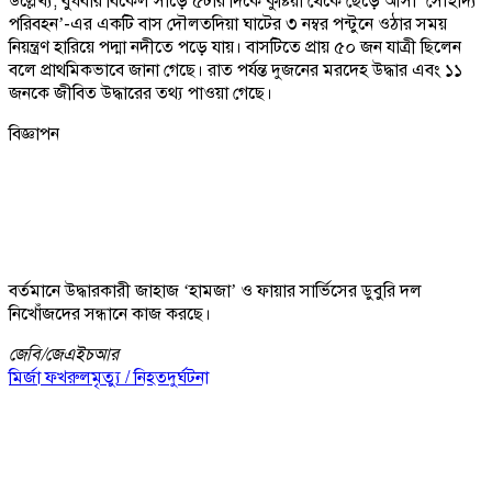
উল্লেখ্য, বুধবার বিকেল সাড়ে ৫টার দিকে কুষ্টিয়া থেকে ছেড়ে আসা ‘সৌহার্দ্য
পরিবহন’-এর একটি বাস দৌলতদিয়া ঘাটের ৩ নম্বর পন্টুনে ওঠার সময়
নিয়ন্ত্রণ হারিয়ে পদ্মা নদীতে পড়ে যায়। বাসটিতে প্রায় ৫০ জন যাত্রী ছিলেন
বলে প্রাথমিকভাবে জানা গেছে। রাত পর্যন্ত দুজনের মরদেহ উদ্ধার এবং ১১
জনকে জীবিত উদ্ধারের তথ্য পাওয়া গেছে।
বিজ্ঞাপন
বর্তমানে উদ্ধারকারী জাহাজ ‘হামজা’ ও ফায়ার সার্ভিসের ডুবুরি দল
নিখোঁজদের সন্ধানে কাজ করছে।
জেবি/
জেএইচআর
মির্জা ফখরুল
মৃত্যু / নিহত
দুর্ঘটনা