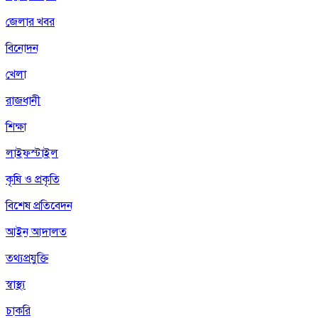
জেলার খবর
বিনোদন
খেলা
রাজধানী
শিক্ষা
লাইফস্টাইল
কৃষি ও প্রকৃতি
বিশেষ প্রতিবেদন
আইন আদালত
তথ্যপ্রযুক্তি
স্বাস্থ্য
চাকরি