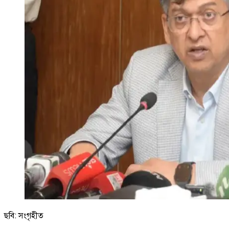
ছবি: সংগৃহীত