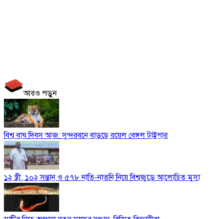
আরও পড়ুন
বিশ্ব বাঘ দিবস আজ: সুন্দরবনে বাড়ছে রয়েল বেঙ্গল টাইগার
১২ স্ত্রী, ১০২ সন্তান ও ৫৭৮ নাতি-নাতনি নিয়ে বিশ্বজুড়ে আলোচিত মুসা