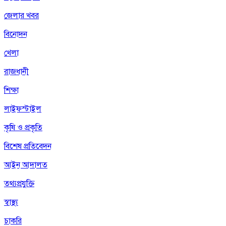
জেলার খবর
বিনোদন
খেলা
রাজধানী
শিক্ষা
লাইফস্টাইল
কৃষি ও প্রকৃতি
বিশেষ প্রতিবেদন
আইন আদালত
তথ্যপ্রযুক্তি
স্বাস্থ্য
চাকরি