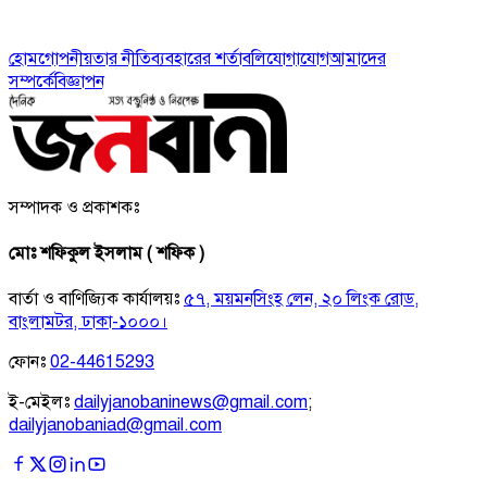
হোম
গোপনীয়তার নীতি
ব্যবহারের শর্তাবলি
যোগাযোগ
আমাদের
সম্পর্কে
বিজ্ঞাপন
সম্পাদক ও প্রকাশকঃ
মোঃ শফিকুল ইসলাম ( শফিক )
বার্তা ও বাণিজ্যিক কার্যালয়ঃ
৫৭, ময়মনসিংহ লেন, ২০ লিংক রোড,
বাংলামটর, ঢাকা-১০০০।
ফোনঃ
02-44615293
ই-মেইলঃ
dailyjanobaninews@gmail.com
;
dailyjanobaniad@gmail.com