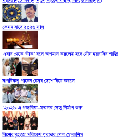
মাটির নিচে অজানা নতুন মাছের সন্ধান, বিস্মিত বিজ্ঞানীরা
কেমন যাবে ২০২৬ সাল
এবার থেকে ‘টাক’ বলে অপমান করলেই হবে যৌন হয়রানির শাস্তি!
নাগরিকত্ব পাবেন যেসব দেশে বিয়ে করলে
‘২০২৬-এ গজারিয়া–মতলব সেতু নির্মাণ শুরু’
বিশ্বের বৃহত্তম পরিবেশ পুরস্কার পেল ফ্রেন্ডশিপ