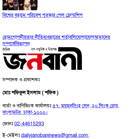
বিশ্বের বৃহত্তম পরিবেশ পুরস্কার পেল ফ্রেন্ডশিপ
হোম
গোপনীয়তার নীতি
ব্যবহারের শর্তাবলি
যোগাযোগ
আমাদের
সম্পর্কে
বিজ্ঞাপন
সম্পাদক ও প্রকাশকঃ
মোঃ শফিকুল ইসলাম ( শফিক )
বার্তা ও বাণিজ্যিক কার্যালয়ঃ
৫৭, ময়মনসিংহ লেন, ২০ লিংক রোড,
বাংলামটর, ঢাকা-১০০০।
ফোনঃ
02-44615293
ই-মেইলঃ
dailyjanobaninews@gmail.com
;