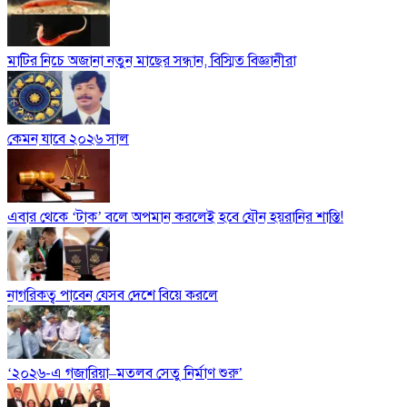
মাটির নিচে অজানা নতুন মাছের সন্ধান, বিস্মিত বিজ্ঞানীরা
কেমন যাবে ২০২৬ সাল
এবার থেকে ‘টাক’ বলে অপমান করলেই হবে যৌন হয়রানির শাস্তি!
নাগরিকত্ব পাবেন যেসব দেশে বিয়ে করলে
‘২০২৬-এ গজারিয়া–মতলব সেতু নির্মাণ শুরু’