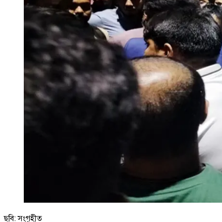
ছবি: সংগৃহীত