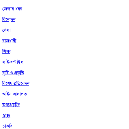
জেলার খবর
বিনোদন
খেলা
রাজধানী
শিক্ষা
লাইফস্টাইল
কৃষি ও প্রকৃতি
বিশেষ প্রতিবেদন
আইন আদালত
তথ্যপ্রযুক্তি
স্বাস্থ্য
চাকরি