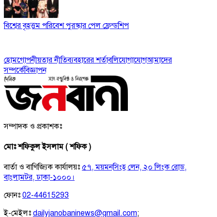
বিশ্বের বৃহত্তম পরিবেশ পুরস্কার পেল ফ্রেন্ডশিপ
হোম
গোপনীয়তার নীতি
ব্যবহারের শর্তাবলি
যোগাযোগ
আমাদের
সম্পর্কে
বিজ্ঞাপন
সম্পাদক ও প্রকাশকঃ
মোঃ শফিকুল ইসলাম ( শফিক )
বার্তা ও বাণিজ্যিক কার্যালয়ঃ
৫৭, ময়মনসিংহ লেন, ২০ লিংক রোড,
বাংলামটর, ঢাকা-১০০০।
ফোনঃ
02-44615293
ই-মেইলঃ
dailyjanobaninews@gmail.com
;