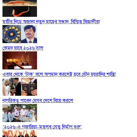
মাটির নিচে অজানা নতুন মাছের সন্ধান, বিস্মিত বিজ্ঞানীরা
কেমন যাবে ২০২৬ সাল
এবার থেকে ‘টাক’ বলে অপমান করলেই হবে যৌন হয়রানির শাস্তি!
নাগরিকত্ব পাবেন যেসব দেশে বিয়ে করলে
‘২০২৬-এ গজারিয়া–মতলব সেতু নির্মাণ শুরু’