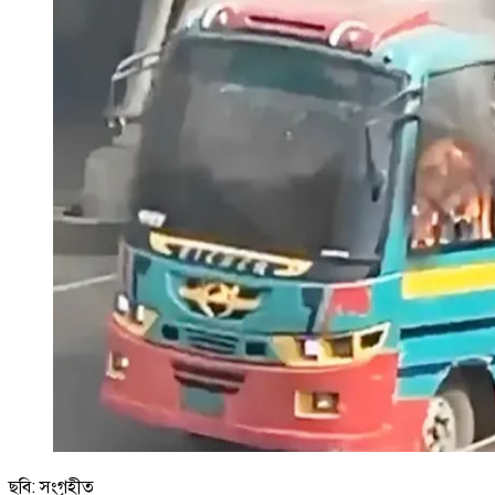
ছবি: সংগৃহীত