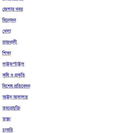
জেলার খবর
বিনোদন
খেলা
রাজধানী
শিক্ষা
লাইফস্টাইল
কৃষি ও প্রকৃতি
বিশেষ প্রতিবেদন
আইন আদালত
তথ্যপ্রযুক্তি
স্বাস্থ্য
চাকরি