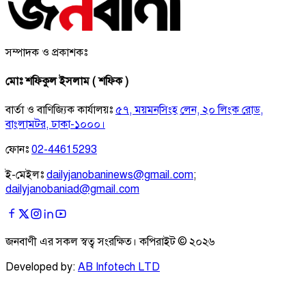
সম্পাদক ও প্রকাশকঃ
মোঃ শফিকুল ইসলাম ( শফিক )
বার্তা ও বাণিজ্যিক কার্যালয়ঃ
৫৭, ময়মনসিংহ লেন, ২০ লিংক রোড,
বাংলামটর, ঢাকা-১০০০।
ফোনঃ
02-44615293
ই-মেইলঃ
dailyjanobaninews@gmail.com
;
dailyjanobaniad@gmail.com
জনবাণী এর সকল স্বত্ব সংরক্ষিত। কপিরাইট ©
২০২৬
Developed by:
AB Infotech LTD