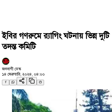
ইবির গণরুমে র‍্যাগিং ঘটনায় ভিন্ন দুটি
তদন্ত কমিটি
জনবাণী ডেস্ক
১৪ ফেব্রুয়ারি, ২০২৪, ০৪:০০