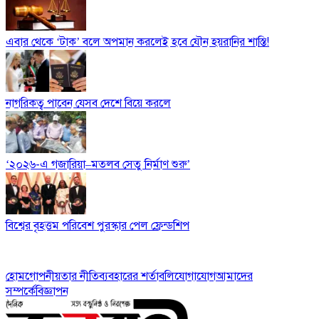
এবার থেকে ‘টাক’ বলে অপমান করলেই হবে যৌন হয়রানির শাস্তি!
নাগরিকত্ব পাবেন যেসব দেশে বিয়ে করলে
‘২০২৬-এ গজারিয়া–মতলব সেতু নির্মাণ শুরু’
বিশ্বের বৃহত্তম পরিবেশ পুরস্কার পেল ফ্রেন্ডশিপ
হোম
গোপনীয়তার নীতি
ব্যবহারের শর্তাবলি
যোগাযোগ
আমাদের
সম্পর্কে
বিজ্ঞাপন