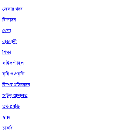
জেলার খবর
বিনোদন
খেলা
রাজধানী
শিক্ষা
লাইফস্টাইল
কৃষি ও প্রকৃতি
বিশেষ প্রতিবেদন
আইন আদালত
তথ্যপ্রযুক্তি
স্বাস্থ্য
চাকরি