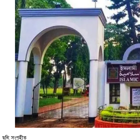
ছবি: সংগৃহীত