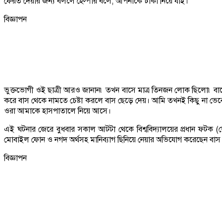
ফেরত দেয়ার জন্য বললে হেল্পার বলে, আপনাকে ঢাকা নিয়ে যাই।
বিজ্ঞাপন
ভুক্তভোগী ওই ছাত্রী আরও জানান৷ তখন বাসে মাত্র তিনজন লোক ছিলো৷ ব
করে বাস থেকে নামতে চেষ্টা করলে বাস ছেড়ে দেয়। আমি তখনই কিছু না ভেবে
ওরা আমাকে হাসপাতালে নিয়ে আসে।
এই ঘটনার জেরে বুধবার সকাল আটটা থেকে বিশ্ববিদ্যালয়ের প্রধান ফটক
মোবাইল ফোন ও নগদ অর্থসহ মানিব্যাগ ছিনিয়ে নেয়ার অভিযোগ করেছেন বাস কর
বিজ্ঞাপন