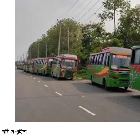
ছবি: সংগৃহীত