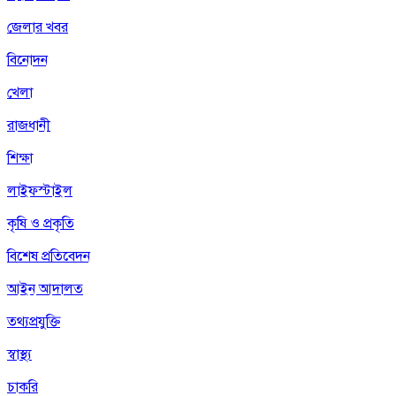
জেলার খবর
বিনোদন
খেলা
রাজধানী
শিক্ষা
লাইফস্টাইল
কৃষি ও প্রকৃতি
বিশেষ প্রতিবেদন
আইন আদালত
তথ্যপ্রযুক্তি
স্বাস্থ্য
চাকরি