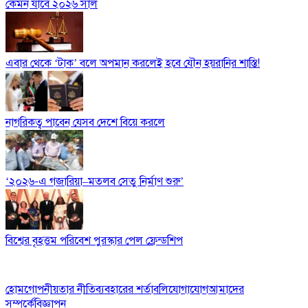
কেমন যাবে ২০২৬ সাল
এবার থেকে ‘টাক’ বলে অপমান করলেই হবে যৌন হয়রানির শাস্তি!
নাগরিকত্ব পাবেন যেসব দেশে বিয়ে করলে
‘২০২৬-এ গজারিয়া–মতলব সেতু নির্মাণ শুরু’
বিশ্বের বৃহত্তম পরিবেশ পুরস্কার পেল ফ্রেন্ডশিপ
হোম
গোপনীয়তার নীতি
ব্যবহারের শর্তাবলি
যোগাযোগ
আমাদের
সম্পর্কে
বিজ্ঞাপন