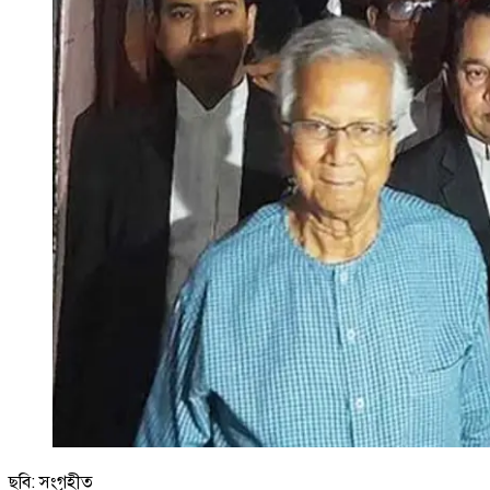
ছবি: সংগৃহীত