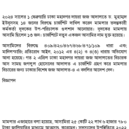
২০২৪ সালের ১ ফেব্রুয়ারি ঢাকা মহানগর দায়রা জজ আদালতে ড. মুহাম্মদ
ইউনূসসহ ১৪ জনের বিরুদ্ধে চার্জশিট দাখিল করেন মামলার তদন্তকারী
কর্মকর্তা দুদকের উপ-পরিচালক গুলশান আনোয়ার। দুদকের মামলায়
আসামি ছিলেন ১৩ জন। চার্জশিটে নতুন একজন আসামির নাম যুক্ত হয়েছে।
আসামিদের বিরুদ্ধে ৪০৯/৪২০/৪৬৭/৪৬৮/৪৭১/১০৯ ধারা এবং
মানিলন্ডারিং প্রতিরোধ আইন, ২০১২ এর ৪(২) ও ৪(৩) ধারায় অভিযোগ
আনা হয়েছে। গত ২ এপ্রিল ঢাকা মহানগর দায়রা জজ আদালতের বিচারক
আস সামছ জগলুল হোসেনের আদালত এ চার্জশিট গ্রহণ করে মামলার
বিচারের জন্য ঢাকার বিশেষ জজ আদালত-৪ এ বদলির আদেশ দেন।
বিজ্ঞাপন
মামলার এজাহারে বলা হয়েছে, আসামিরা ২৫ কোটি ২২ লাখ ৬ হাজার ৭৮০
টাকা জালিয়াতির মাধ্যমে আত্মসাৎ করেছেন। সদস্যদের উপস্থিতিতে ২০২২