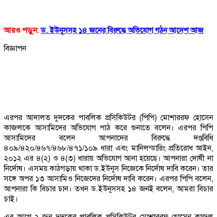
আরও পড়ুন:
ড. ইউনূসসহ ১৪ জনের বিরুদ্ধে অভিযোগ গঠন আদেশ আজ
বিজ্ঞাপন
এরপর আদালত দুদকের পাবলিক প্রসিকিউটর (পিপি) মোশাররফ হোসেন
কাজলকে আসামিদের অভিযোগ পাঠ করে শুনাতে বলেন। এরপর পিপি
আসামিদের বলেন আপনাদের বিরুদ্ধে দণ্ডবিধি
৪০৯/৪২০/৪৬৭/৪৬৮/৪৭১/১০৯ ধারা এবং মানিলন্ডারিং প্রতিরোধ আইন,
২০১২ এর ৪(২) ও ৪(৩) ধারায় অভিযোগ আনা হয়েছে। আপনারা দোষী না
নির্দোষ। এসময় কাঠগড়ায় থাকা ড.ইউনূস নিজেকে নির্দোষ দাবি করেন। তার
সঙ্গে অপর ১৩ আসামিও নিজেদের নির্দোষ দাবি করেন। এরপর পিপি বলেন,
আপনারা কি বিচার চান। তখন ড.ইউনূসসহ ১৪ জনই বলেন, আমরা বিচার
চাই।
এর আগে ২ জুন দুদকের পাবলিক প্রসিকিউটর মোশাররফ হোসেন কাজল