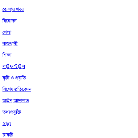
জেলার খবর
বিনোদন
খেলা
রাজধানী
শিক্ষা
লাইফস্টাইল
কৃষি ও প্রকৃতি
বিশেষ প্রতিবেদন
আইন আদালত
তথ্যপ্রযুক্তি
স্বাস্থ্য
চাকরি