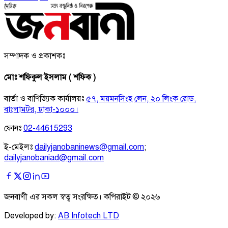
সম্পাদক ও প্রকাশকঃ
মোঃ শফিকুল ইসলাম ( শফিক )
বার্তা ও বাণিজ্যিক কার্যালয়ঃ
৫৭, ময়মনসিংহ লেন, ২০ লিংক রোড,
বাংলামটর, ঢাকা-১০০০।
ফোনঃ
02-44615293
ই-মেইলঃ
dailyjanobaninews@gmail.com
;
dailyjanobaniad@gmail.com
জনবাণী এর সকল স্বত্ব সংরক্ষিত। কপিরাইট ©
২০২৬
Developed by:
AB Infotech LTD