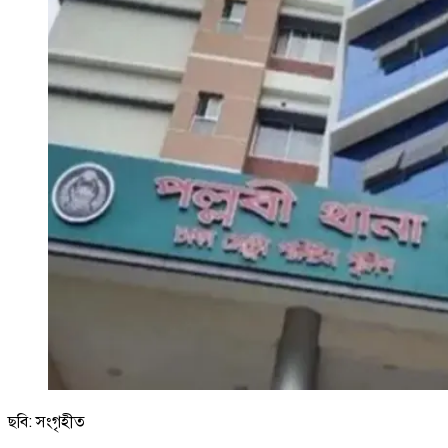
ছবি: সংগৃহীত