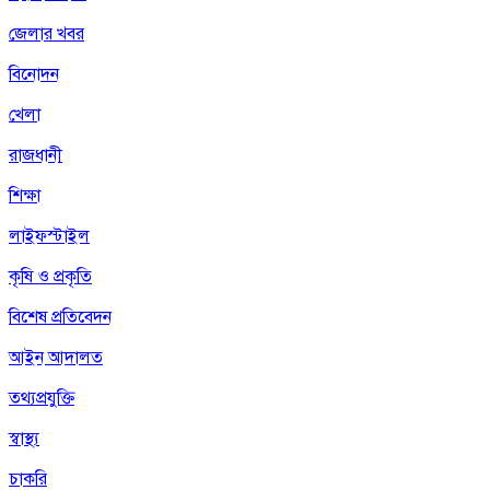
জেলার খবর
বিনোদন
খেলা
রাজধানী
শিক্ষা
লাইফস্টাইল
কৃষি ও প্রকৃতি
বিশেষ প্রতিবেদন
আইন আদালত
তথ্যপ্রযুক্তি
স্বাস্থ্য
চাকরি