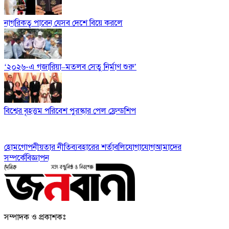
নাগরিকত্ব পাবেন যেসব দেশে বিয়ে করলে
‘২০২৬-এ গজারিয়া–মতলব সেতু নির্মাণ শুরু’
বিশ্বের বৃহত্তম পরিবেশ পুরস্কার পেল ফ্রেন্ডশিপ
হোম
গোপনীয়তার নীতি
ব্যবহারের শর্তাবলি
যোগাযোগ
আমাদের
সম্পর্কে
বিজ্ঞাপন
সম্পাদক ও প্রকাশকঃ