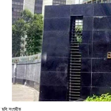
ছবি: সংগৃহীত