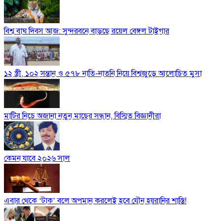
বিশ্ব বাঘ দিবস আজ: সুন্দরবনে বাড়ছে রয়েল বেঙ্গল টাইগার
১২ স্ত্রী, ১০২ সন্তান ও ৫৭৮ নাতি-নাতনি নিয়ে বিশ্বজুড়ে আলোচিত মুসা
মাটির নিচে অজানা নতুন মাছের সন্ধান, বিস্মিত বিজ্ঞানীরা
কেমন যাবে ২০২৬ সাল
এবার থেকে ‘টাক’ বলে অপমান করলেই হবে যৌন হয়রানির শাস্তি!