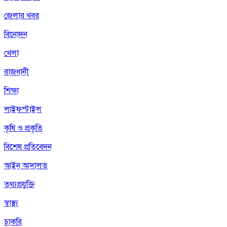
জেলার খবর
বিনোদন
খেলা
রাজধানী
শিক্ষা
লাইফস্টাইল
কৃষি ও প্রকৃতি
বিশেষ প্রতিবেদন
আইন আদালত
তথ্যপ্রযুক্তি
স্বাস্থ্য
চাকরি