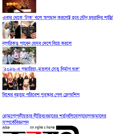
এবার থেকে ‘টাক’ বলে অপমান করলেই হবে যৌন হয়রানির শাস্তি!
নাগরিকত্ব পাবেন যেসব দেশে বিয়ে করলে
‘২০২৬-এ গজারিয়া–মতলব সেতু নির্মাণ শুরু’
বিশ্বের বৃহত্তম পরিবেশ পুরস্কার পেল ফ্রেন্ডশিপ
হোম
গোপনীয়তার নীতি
ব্যবহারের শর্তাবলি
যোগাযোগ
আমাদের
সম্পর্কে
বিজ্ঞাপন