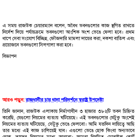
এ সময় রাজউক চেয়ারম্যান বলেন, অবৈধ ভবনগুলোর কাজ স্থগিত রাখতে
নির্দেশ দিয়ে পর্যায়ক্রমে ভবনগুলো আংশিক অংশ ভেঙে ফেলা হবে। প্রথম
ধাপে সেবা সংযোগ বিচ্ছিন্ন, ফৌজদারি মামলা দায়ের করা, নকশা বাতিল এবং
প্রয়োজনে ভবনগুলো সিলগালা করা হবে।
বিজ্ঞাপন
আরও পড়ুন:
রাজধানীর চার থানা পরিদর্শনে স্বরাষ্ট্র উপদেষ্টা
তিনি জানান, রাজউক এলাকায় নির্মাণাধীন ৩ হাজার ৩৮২টি ভবন চিহ্নিত
করেছি, যেগুলো নিয়মের ব্যত্যয় ঘটিয়েছে। এই ভবনগুলোর যেটুকু অংশেই
নিয়মের ব্যত্যয় ঘটিয়েছে, সেটুকু ভেঙে ফেলবো। আমি যতদিন দায়িত্বে আছি
তার মধ্যে এই কাজ চালিয়েই যাব। এগুলো ভেঙে হোক কিংবা অন্যভাবে
হোক, তাদের নিয়মের মধ্যে আনবো। আমরা নিয়মিত মোবাইল কোর্ট