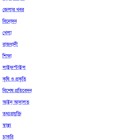
জেলার খবর
বিনোদন
খেলা
রাজধানী
শিক্ষা
লাইফস্টাইল
কৃষি ও প্রকৃতি
বিশেষ প্রতিবেদন
আইন আদালত
তথ্যপ্রযুক্তি
স্বাস্থ্য
চাকরি