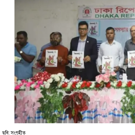
ছবি: সংগৃহীত