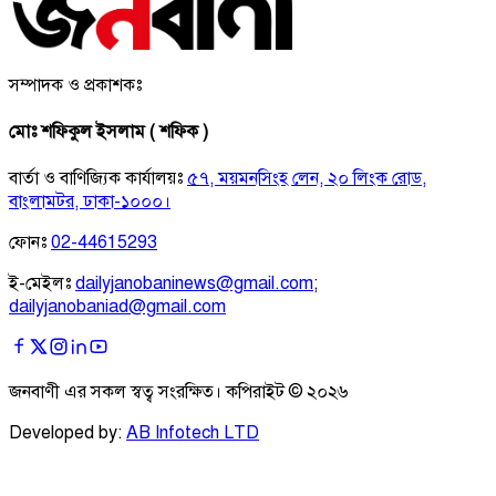
সম্পাদক ও প্রকাশকঃ
মোঃ শফিকুল ইসলাম ( শফিক )
বার্তা ও বাণিজ্যিক কার্যালয়ঃ
৫৭, ময়মনসিংহ লেন, ২০ লিংক রোড,
বাংলামটর, ঢাকা-১০০০।
ফোনঃ
02-44615293
ই-মেইলঃ
dailyjanobaninews@gmail.com
;
dailyjanobaniad@gmail.com
জনবাণী এর সকল স্বত্ব সংরক্ষিত। কপিরাইট ©
২০২৬
Developed by:
AB Infotech LTD