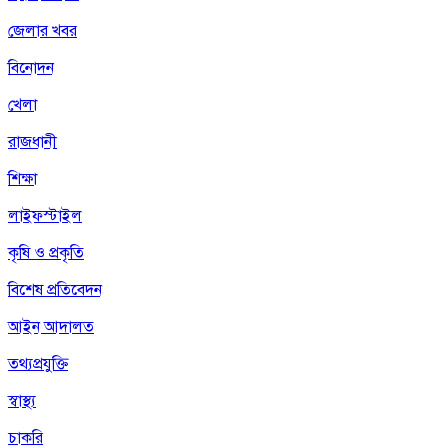
জেলার খবর
বিনোদন
খেলা
রাজধানী
শিক্ষা
লাইফস্টাইল
কৃষি ও প্রকৃতি
বিশেষ প্রতিবেদন
আইন আদালত
তথ্যপ্রযুক্তি
স্বাস্থ্য
চাকরি