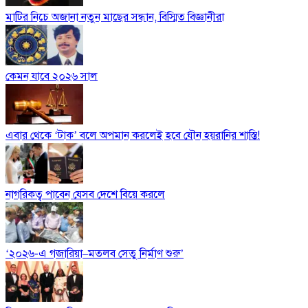
মাটির নিচে অজানা নতুন মাছের সন্ধান, বিস্মিত বিজ্ঞানীরা
কেমন যাবে ২০২৬ সাল
এবার থেকে ‘টাক’ বলে অপমান করলেই হবে যৌন হয়রানির শাস্তি!
নাগরিকত্ব পাবেন যেসব দেশে বিয়ে করলে
‘২০২৬-এ গজারিয়া–মতলব সেতু নির্মাণ শুরু’