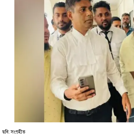
ছবি: সংগৃহীত