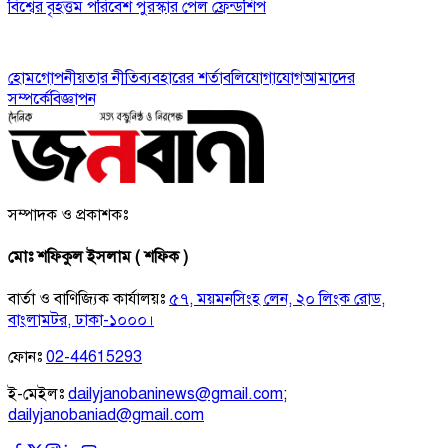
বিশ্বের বৃহত্তম পরিবেশ পুরস্কার পেল ফ্রেন্ডশিপ
হোম
গোপনীয়তার নীতি
ব্যবহারের শর্তাবলি
যোগাযোগ
আমাদের
সম্পর্কে
বিজ্ঞাপন
সম্পাদক ও প্রকাশকঃ
মোঃ শফিকুল ইসলাম ( শফিক )
বার্তা ও বাণিজ্যিক কার্যালয়ঃ
৫৭, ময়মনসিংহ লেন, ২০ লিংক রোড,
বাংলামটর, ঢাকা-১০০০।
ফোনঃ
02-44615293
ই-মেইলঃ
dailyjanobaninews@gmail.com
;
dailyjanobaniad@gmail.com