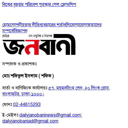
বিশ্বের বৃহত্তম পরিবেশ পুরস্কার পেল ফ্রেন্ডশিপ
হোম
গোপনীয়তার নীতি
ব্যবহারের শর্তাবলি
যোগাযোগ
আমাদের
সম্পর্কে
বিজ্ঞাপন
সম্পাদক ও প্রকাশকঃ
মোঃ শফিকুল ইসলাম ( শফিক )
বার্তা ও বাণিজ্যিক কার্যালয়ঃ
৫৭, ময়মনসিংহ লেন, ২০ লিংক রোড,
বাংলামটর, ঢাকা-১০০০।
ফোনঃ
02-44615293
ই-মেইলঃ
dailyjanobaninews@gmail.com
;
dailyjanobaniad@gmail.com