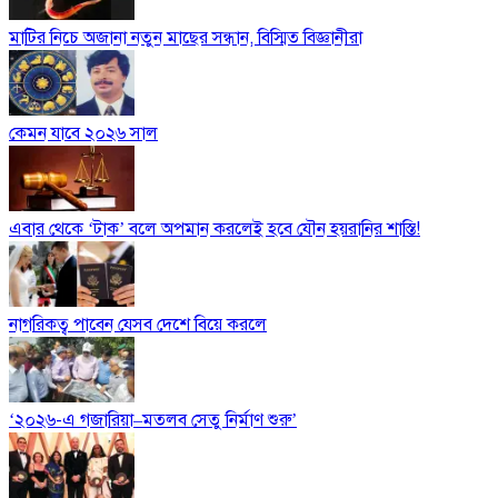
মাটির নিচে অজানা নতুন মাছের সন্ধান, বিস্মিত বিজ্ঞানীরা
কেমন যাবে ২০২৬ সাল
এবার থেকে ‘টাক’ বলে অপমান করলেই হবে যৌন হয়রানির শাস্তি!
নাগরিকত্ব পাবেন যেসব দেশে বিয়ে করলে
‘২০২৬-এ গজারিয়া–মতলব সেতু নির্মাণ শুরু’