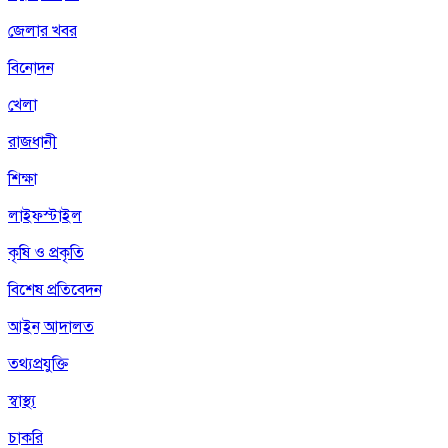
জেলার খবর
বিনোদন
খেলা
রাজধানী
শিক্ষা
লাইফস্টাইল
কৃষি ও প্রকৃতি
বিশেষ প্রতিবেদন
আইন আদালত
তথ্যপ্রযুক্তি
স্বাস্থ্য
চাকরি