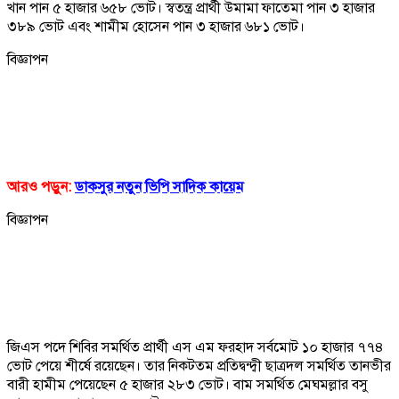
খান পান ৫ হাজার ৬৫৮ ভোট। স্বতন্ত্র প্রার্থী উমামা ফাতেমা পান ৩ হাজার
৩৮৯ ভোট এবং শামীম হোসেন পান ৩ হাজার ৬৮১ ভোট।
বিজ্ঞাপন
আরও পড়ুন:
ডাকসুর নতুন ভিপি সাদিক কায়েম
বিজ্ঞাপন
জিএস পদে শিবির সমর্থিত প্রার্থী এস এম ফরহাদ সর্বমোট ১০ হাজার ৭৭৪
ভোট পেয়ে শীর্ষে রয়েছেন। তার নিকটতম প্রতিদ্বন্দ্বী ছাত্রদল সমর্থিত তানভীর
বারী হামীম পেয়েছেন ৫ হাজার ২৮৩ ভোট। বাম সমর্থিত মেঘমল্লার বসু