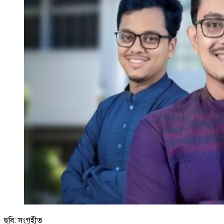
ছবি: সংগৃহীত