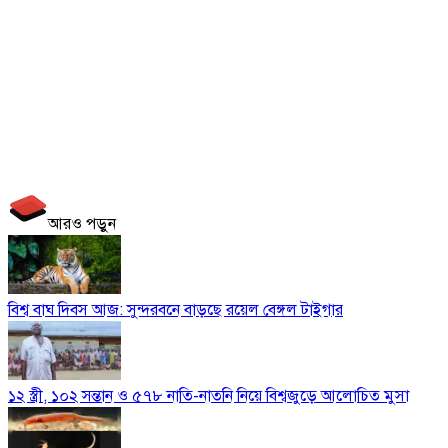
আরও পড়ুন
বিশ্ব বাঘ দিবস আজ: সুন্দরবনে বাড়ছে রয়েল বেঙ্গল টাইগার
১২ স্ত্রী, ১০২ সন্তান ও ৫৭৮ নাতি-নাতনি নিয়ে বিশ্বজুড়ে আলোচিত মুসা