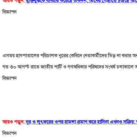
আরও পড়ুন:
মুক্তিযুদ্ধকে ব্যবহার করেছে একদল, আখের গোছাতে চাইছে 
বিজ্ঞাপন
এসময় হাসপাতালের পরিচালক নুরের কেবিনে নেতাকর্মীদের ভিড় না করার অ
গত ৩০ আগস্ট রাতে জাতীয় পার্টি ও গণঅধিকার পরিষদের সংঘর্ষ চলাকালে আ
বিজ্ঞাপন
আরও পড়ুন:
নুর ও লুৎফরের ওপর হামলা প্রমাণ করে হাসিনা এখনও সক্রিয়: শা
বিজ্ঞাপন