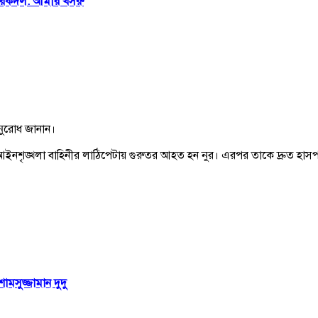
আরেকদল: আমীর খসরু
নুরোধ জানান।
ইনশৃঙ্খলা বাহিনীর লাঠিপেটায় গুরুতর আহত হন নুর। এরপর তাকে দ্রুত হাসপা
মসুজ্জামান দুদু