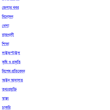
জেলার খবর
বিনোদন
খেলা
রাজধানী
শিক্ষা
লাইফস্টাইল
কৃষি ও প্রকৃতি
বিশেষ প্রতিবেদন
আইন আদালত
তথ্যপ্রযুক্তি
স্বাস্থ্য
চাকরি