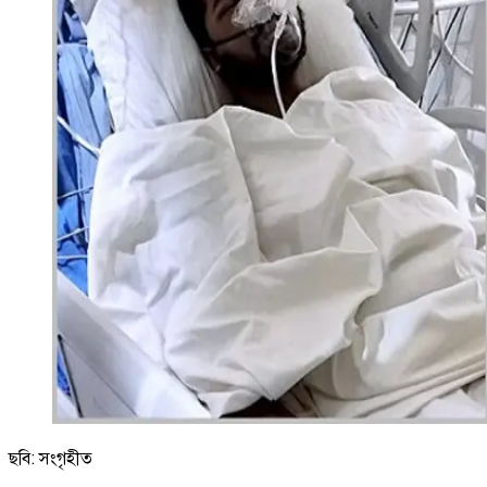
ছবি: সংগৃহীত