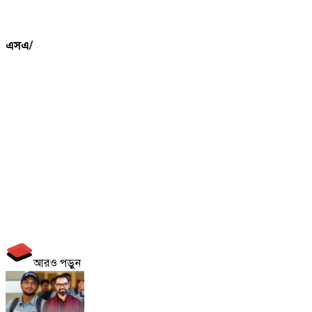
এসএ/
আরও পড়ুন