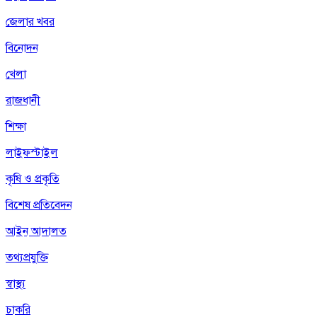
জেলার খবর
বিনোদন
খেলা
রাজধানী
শিক্ষা
লাইফস্টাইল
কৃষি ও প্রকৃতি
বিশেষ প্রতিবেদন
আইন আদালত
তথ্যপ্রযুক্তি
স্বাস্থ্য
চাকরি