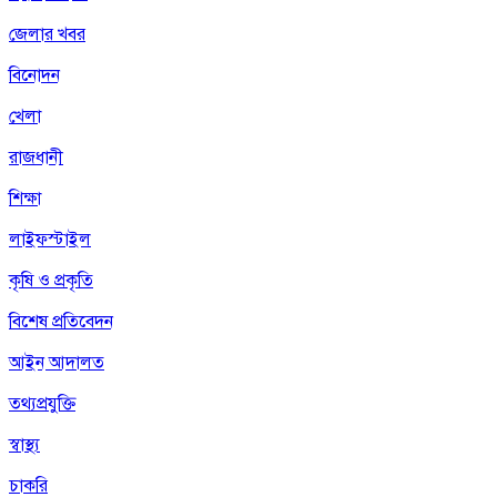
জেলার খবর
বিনোদন
খেলা
রাজধানী
শিক্ষা
লাইফস্টাইল
কৃষি ও প্রকৃতি
বিশেষ প্রতিবেদন
আইন আদালত
তথ্যপ্রযুক্তি
স্বাস্থ্য
চাকরি