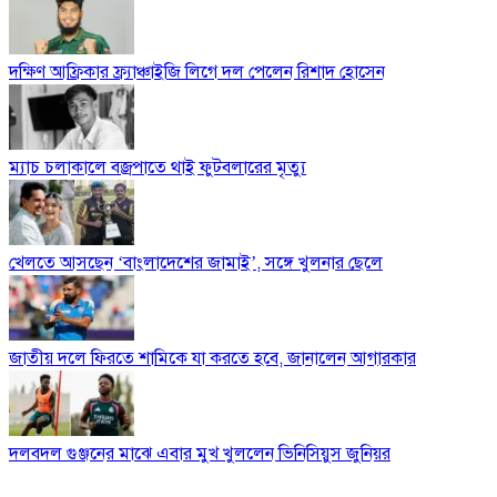
দক্ষিণ আফ্রিকার ফ্র্যাঞ্চাইজি লিগে দল পেলেন রিশাদ হোসেন
ম্যাচ চলাকালে বজ্রপাতে থাই ফুটবলারের মৃত্যু
খেলতে আসছেন ‘বাংলাদেশের জামাই’, সঙ্গে খুলনার ছেলে
জাতীয় দলে ফিরতে শামিকে যা করতে হবে, জানালেন আগারকার
দলবদল গুঞ্জনের মাঝে এবার মুখ খুললেন ভিনিসিয়ুস জুনিয়র