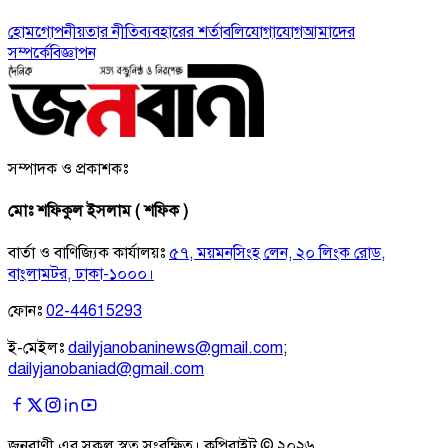
হোম
গোপনীয়তার নীতি
ব্যবহারের শর্তাবলি
যোগাযোগ
আমাদের
সম্পর্কে
বিজ্ঞাপন
সম্পাদক ও প্রকাশকঃ
মোঃ শফিকুল ইসলাম ( শফিক )
বার্তা ও বাণিজ্যিক কার্যালয়ঃ
৫৭, ময়মনসিংহ লেন, ২০ লিংক রোড,
বাংলামটর, ঢাকা-১০০০।
ফোনঃ
02-44615293
ই-মেইলঃ
dailyjanobaninews@gmail.com
;
dailyjanobaniad@gmail.com
জনবাণী এর সকল স্বত্ব সংরক্ষিত। কপিরাইট ©
২০২৬