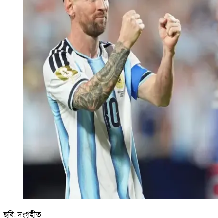
ছবি: সংগৃহীত