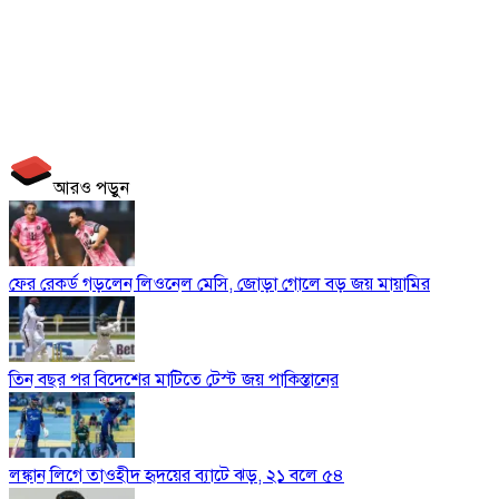
আরও পড়ুন
ফের রেকর্ড গড়লেন লিওনেল মেসি, জোড়া গোলে বড় জয় মায়ামির
তিন বছর পর বিদেশের মাটিতে টেস্ট জয় পাকিস্তানের
লঙ্কান লিগে তাওহীদ হৃদয়ের ব্যাটে ঝড়, ২১ বলে ৫৪