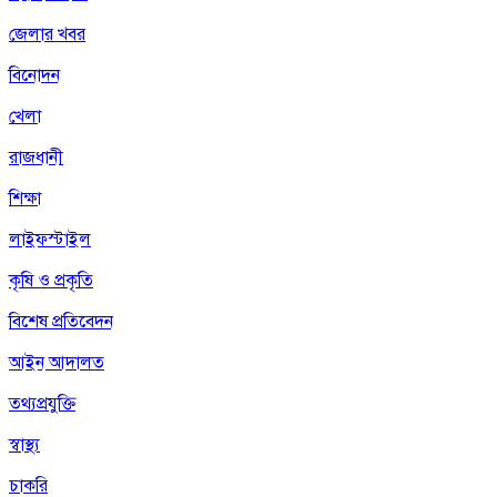
জেলার খবর
বিনোদন
খেলা
রাজধানী
শিক্ষা
লাইফস্টাইল
কৃষি ও প্রকৃতি
বিশেষ প্রতিবেদন
আইন আদালত
তথ্যপ্রযুক্তি
স্বাস্থ্য
চাকরি