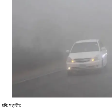
ছবি: সংগৃহীত