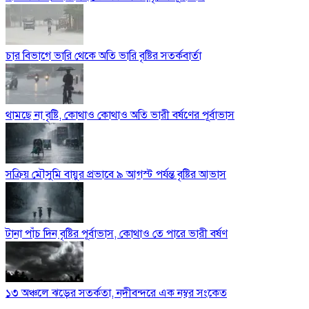
চার বিভাগে ভারি থেকে অতি ভারি বৃষ্টির সতর্কবার্তা
থামছে না বৃষ্টি, কোথাও কোথাও অতি ভারী বর্ষণের পূর্বাভাস
সক্রিয় মৌসুমি বায়ুর প্রভাবে ৯ আগস্ট পর্যন্ত বৃষ্টির আভাস
টানা পাঁচ দিন বৃষ্টির পূর্বাভাস, কোথাও তে পারে ভারী বর্ষণ
১৩ অঞ্চলে ঝড়ের সতর্কতা, নদীবন্দরে এক নম্বর সংকেত