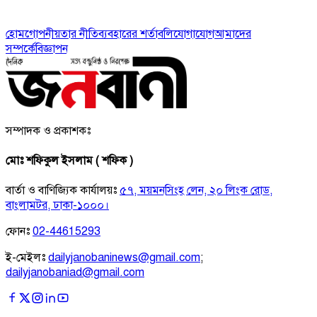
হোম
গোপনীয়তার নীতি
ব্যবহারের শর্তাবলি
যোগাযোগ
আমাদের
সম্পর্কে
বিজ্ঞাপন
সম্পাদক ও প্রকাশকঃ
মোঃ শফিকুল ইসলাম ( শফিক )
বার্তা ও বাণিজ্যিক কার্যালয়ঃ
৫৭, ময়মনসিংহ লেন, ২০ লিংক রোড,
বাংলামটর, ঢাকা-১০০০।
ফোনঃ
02-44615293
ই-মেইলঃ
dailyjanobaninews@gmail.com
;
dailyjanobaniad@gmail.com