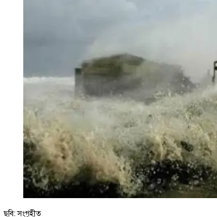
ছবি: সংগৃহীত