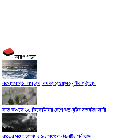
আরও পড়ুন
বঙ্গোপসাগরে লঘুচাপ, দমকা হাওয়াসহ বৃষ্টির পূর্বাভাস
সাত অঞ্চলে ৬০ কিলোমিটার বেগে ঝড়-বৃষ্টির সতর্কতা জারি
রাতের মধ্যে ঢাকাসহ ১০ অঞ্চলে ঝড়বৃষ্টির পূর্বাভাস