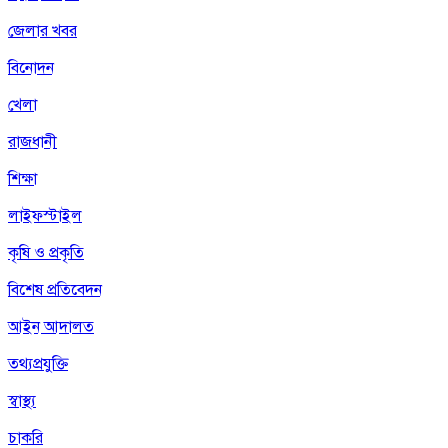
জেলার খবর
বিনোদন
খেলা
রাজধানী
শিক্ষা
লাইফস্টাইল
কৃষি ও প্রকৃতি
বিশেষ প্রতিবেদন
আইন আদালত
তথ্যপ্রযুক্তি
স্বাস্থ্য
চাকরি