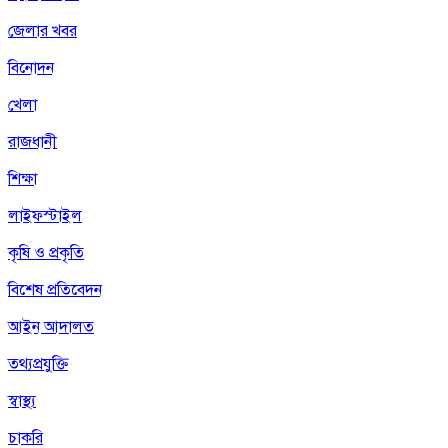
জেলার খবর
বিনোদন
খেলা
রাজধানী
শিক্ষা
লাইফস্টাইল
কৃষি ও প্রকৃতি
বিশেষ প্রতিবেদন
আইন আদালত
তথ্যপ্রযুক্তি
স্বাস্থ্য
চাকরি