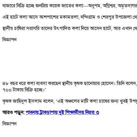
বাজারে বিক্রি হচ্ছে জনপ্রিয় কয়েক জাতের কলা—অনুপম, অগ্নিশ্বর, অমৃতসাগর
এই হাটে কলা আসে আশপাশের মকামতলা, নন্দিগ্রাম ও শেরপুর উপজেলা থেকে।
স্থানীয় চাষিরা সরাসরি তাদের উৎপাদিত কলা নিয়ে আসেন হাটে, আর এখান থেক
বিজ্ঞাপন
৪৮ বছর ধরে কলা ব্যবসা করছেন স্থানীয় কৃষক ছানোয়ার হোসেন। তিনি বলে
৭০০ টাকায় বিক্রি হচ্ছে।’
কৃষক জাহিদুল ইসলাম বলেন, ‘এই অঞ্চলের মাটি কলা চাষের জন্য খুবই উপয
আরও পড়ুন:
পাবনায় ট্রাকচাপায় দুই শিক্ষার্থীসহ নিহত ৩
বিজ্ঞাপন