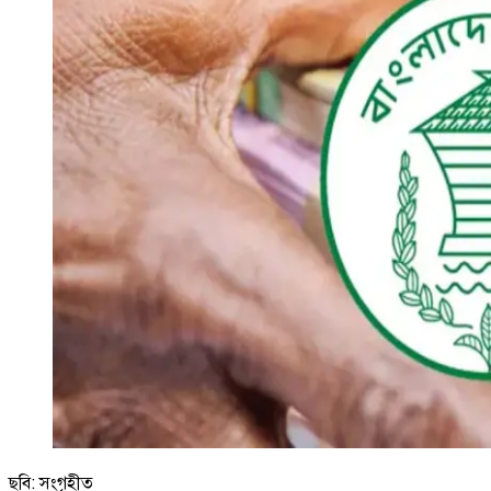
ছবি: সংগৃহীত