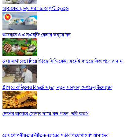
আজকের মুদ্রার দর : ৯ আগস্ট ২০২৬
শুক্রবারেও এলএনজি কেনার অনুমোদন
ফের মাথাচাড়া দিয়ে উঠছে সিন্ডিকেট! ক্রমেই বাড়ছে নিত্যপণ্যের দাম
শ্রীপুরে কাঁঠালের বিস্কুটে সাড়া, নতুন সম্ভাবনা দেখছেন উদ্যোক্তা
দেশের বাজারে সোনার দামে বড় পতন, ভরি কত?
হোম
গোপনীয়তার নীতি
ব্যবহারের শর্তাবলি
যোগাযোগ
আমাদের