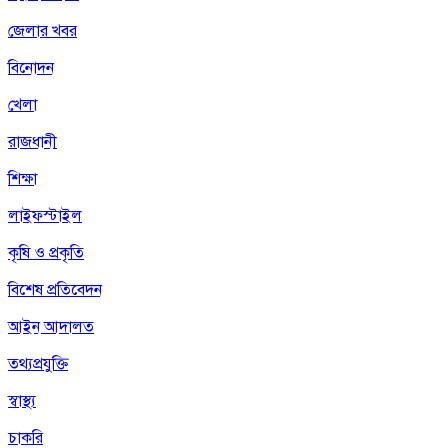
জেলার খবর
বিনোদন
খেলা
রাজধানী
শিক্ষা
লাইফস্টাইল
কৃষি ও প্রকৃতি
বিশেষ প্রতিবেদন
আইন আদালত
তথ্যপ্রযুক্তি
স্বাস্থ্য
চাকরি