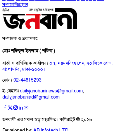
সম্পর্কে
বিজ্ঞাপন
সম্পাদক ও প্রকাশকঃ
মোঃ শফিকুল ইসলাম ( শফিক )
বার্তা ও বাণিজ্যিক কার্যালয়ঃ
৫৭, ময়মনসিংহ লেন, ২০ লিংক রোড,
বাংলামটর, ঢাকা-১০০০।
ফোনঃ
02-44615293
ই-মেইলঃ
dailyjanobaninews@gmail.com
;
dailyjanobaniad@gmail.com
জনবাণী এর সকল স্বত্ব সংরক্ষিত। কপিরাইট ©
২০২৬
Developed by:
AB Infotech LTD