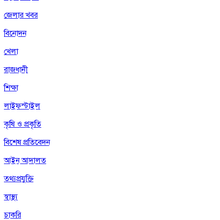
জেলার খবর
বিনোদন
খেলা
রাজধানী
শিক্ষা
লাইফস্টাইল
কৃষি ও প্রকৃতি
বিশেষ প্রতিবেদন
আইন আদালত
তথ্যপ্রযুক্তি
স্বাস্থ্য
চাকরি