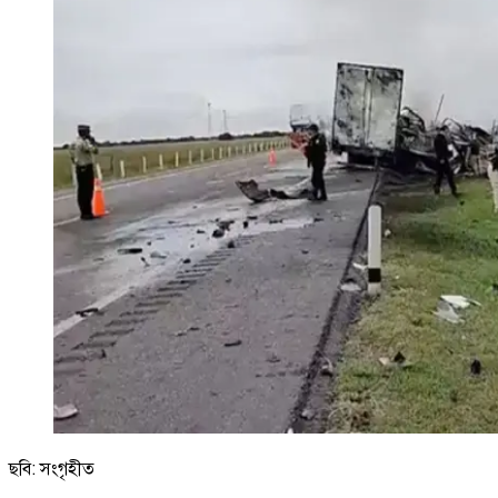
ছবি: সংগৃহীত