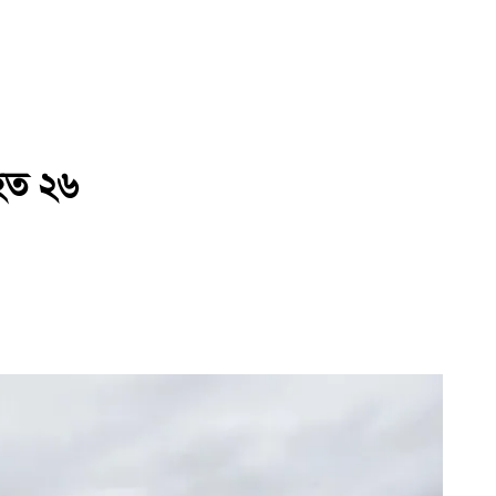
িহত ২৬