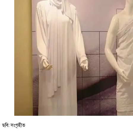
ছবি: সংগৃহীত