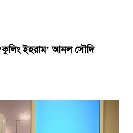
ায় ‘কুলিং ইহরাম’ আনল সৌদি