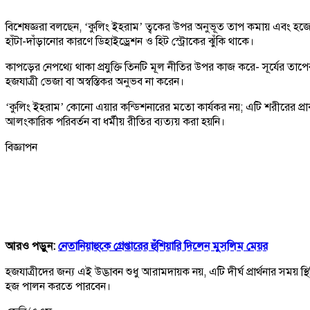
বিশেষজ্ঞরা বলছেন, ‘কুলিং ইহরাম’ ত্বকের উপর অনুভূত তাপ কমায় এবং হজের
হাঁটা-দাঁড়ানোর কারণে ডিহাইড্রেশন ও হিট স্ট্রোকের ঝুঁকি থাকে।
কাপড়ের নেপথ্যে থাকা প্রযুক্তি তিনটি মূল নীতির উপর কাজ করে- সূর্যের তাপের
হজযাত্রী ভেজা বা অস্বস্তিকর অনুভব না করেন।
‘কুলিং ইহরাম’ কোনো এয়ার কন্ডিশনারের মতো কার্যকর নয়; এটি শরীরের প্রাক
আলংকারিক পরিবর্তন বা ধর্মীয় রীতির ব্যত্যয় করা হয়নি।
বিজ্ঞাপন
আরও পড়ুন:
নেতানিয়াহুকে গ্রেপ্তারের হুঁশিয়ারি দিলেন মুসলিম মেয়র
হজযাত্রীদের জন্য এই উদ্ভাবন শুধু আরামদায়ক নয়, এটি দীর্ঘ প্রার্থনার স
হজ পালন করতে পারবেন।