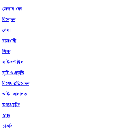
জেলার খবর
বিনোদন
খেলা
রাজধানী
শিক্ষা
লাইফস্টাইল
কৃষি ও প্রকৃতি
বিশেষ প্রতিবেদন
আইন আদালত
তথ্যপ্রযুক্তি
স্বাস্থ্য
চাকরি