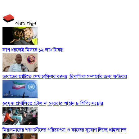
আরও পড়ুন
সাপ ধরলেই মিলবে ১২ লাখ টাকা!
ভারতের মাটিতে শেখ হাসিনার বক্তব্য, দ্বিপাক্ষিক সম্পর্কের জন্য ক্ষতিকর
হরমুজ প্রণালিতে টোল না নেওয়ার আহ্বান ৮ শিপিং সংস্থার
মিয়ানমারের শরণার্থীদের পরিচয়পত্র ও কাজের সুযোগ দিচ্ছে থাইল্যান্ড