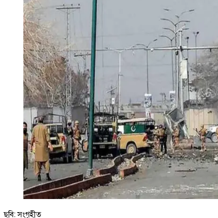
ছবি: সংগৃহীত