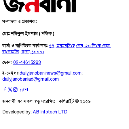
সম্পাদক ও প্রকাশকঃ
মোঃ শফিকুল ইসলাম ( শফিক )
বার্তা ও বাণিজ্যিক কার্যালয়ঃ
৫৭, ময়মনসিংহ লেন, ২০ লিংক রোড,
বাংলামটর, ঢাকা-১০০০।
ফোনঃ
02-44615293
ই-মেইলঃ
dailyjanobaninews@gmail.com
;
dailyjanobaniad@gmail.com
জনবাণী এর সকল স্বত্ব সংরক্ষিত। কপিরাইট ©
২০২৬
Developed by:
AB Infotech LTD