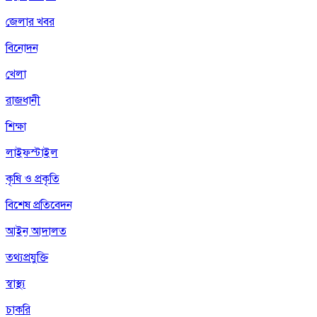
জেলার খবর
বিনোদন
খেলা
রাজধানী
শিক্ষা
লাইফস্টাইল
কৃষি ও প্রকৃতি
বিশেষ প্রতিবেদন
আইন আদালত
তথ্যপ্রযুক্তি
স্বাস্থ্য
চাকরি