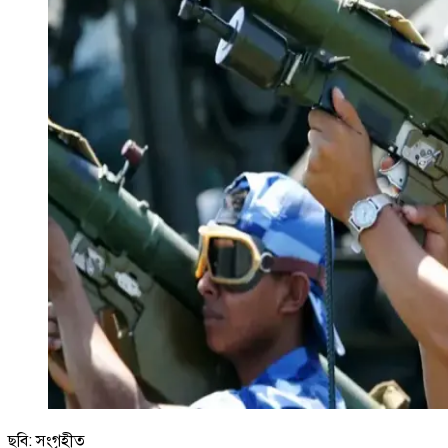
ছবি: সংগৃহীত