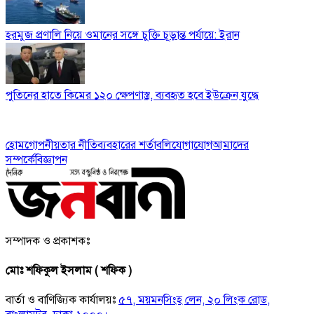
হরমুজ প্রণালি নিয়ে ওমানের সঙ্গে চুক্তি চূড়ান্ত পর্যায়ে: ইরান
পুতিনের হাতে কিমের ১২০ ক্ষেপণাস্ত্র, ব্যবহৃত হবে ইউক্রেন যুদ্ধে
হোম
গোপনীয়তার নীতি
ব্যবহারের শর্তাবলি
যোগাযোগ
আমাদের
সম্পর্কে
বিজ্ঞাপন
সম্পাদক ও প্রকাশকঃ
মোঃ শফিকুল ইসলাম ( শফিক )
বার্তা ও বাণিজ্যিক কার্যালয়ঃ
৫৭, ময়মনসিংহ লেন, ২০ লিংক রোড,