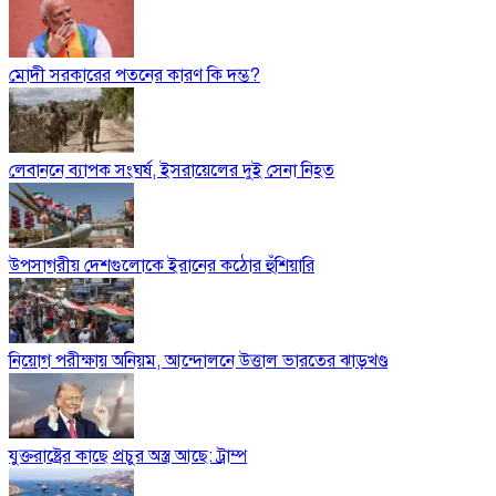
মোদী সরকারের পতনের কারণ কি দম্ভ?
লেবাননে ব্যাপক সংঘর্ষ, ইসরায়েলের দুই সেনা নিহত
উপসাগরীয় দেশগুলোকে ইরানের কঠোর হুঁশিয়ারি
নিয়োগ পরীক্ষায় অনিয়ম, আন্দোলনে উত্তাল ভারতের ঝাড়খণ্ড
যুক্তরাষ্ট্রের কাছে প্রচুর অস্ত্র আছে: ট্রাম্প