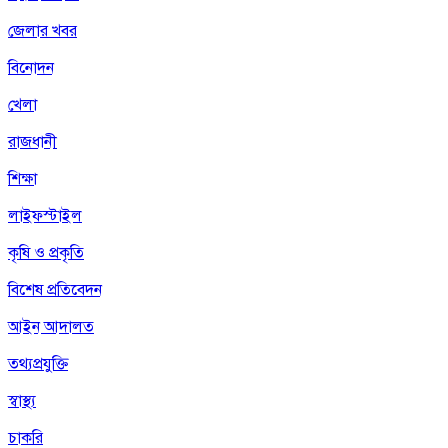
জেলার খবর
বিনোদন
খেলা
রাজধানী
শিক্ষা
লাইফস্টাইল
কৃষি ও প্রকৃতি
বিশেষ প্রতিবেদন
আইন আদালত
তথ্যপ্রযুক্তি
স্বাস্থ্য
চাকরি