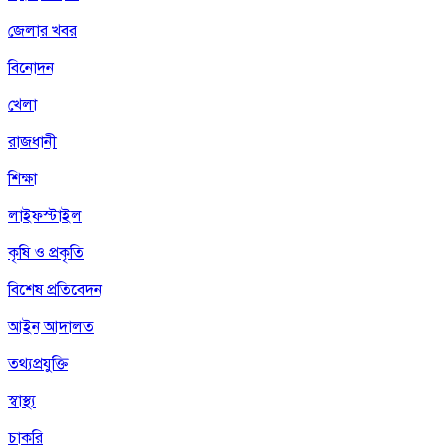
জেলার খবর
বিনোদন
খেলা
রাজধানী
শিক্ষা
লাইফস্টাইল
কৃষি ও প্রকৃতি
বিশেষ প্রতিবেদন
আইন আদালত
তথ্যপ্রযুক্তি
স্বাস্থ্য
চাকরি