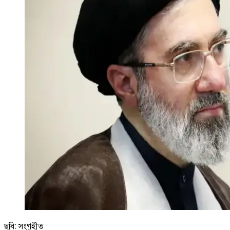
ছবি: সংগৃহীত