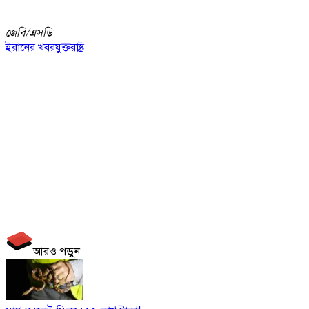
জেবি/
এসডি
ইরানের খবর
যুক্তরাষ্ট্র
আরও পড়ুন