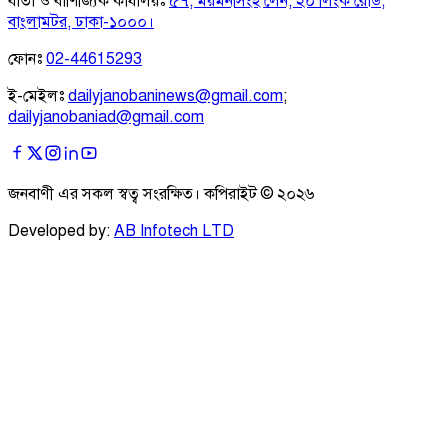
বার্তা ও বাণিজ্যিক কার্যালয়ঃ
৫৭, ময়মনসিংহ লেন, ২০ লিংক রোড,
বাংলামটর, ঢাকা-১০০০।
ফোনঃ
02-44615293
ই-মেইলঃ
dailyjanobaninews@gmail.com
;
dailyjanobaniad@gmail.com
জনবাণী এর সকল স্বত্ব সংরক্ষিত। কপিরাইট ©
২০২৬
Developed by:
AB Infotech LTD