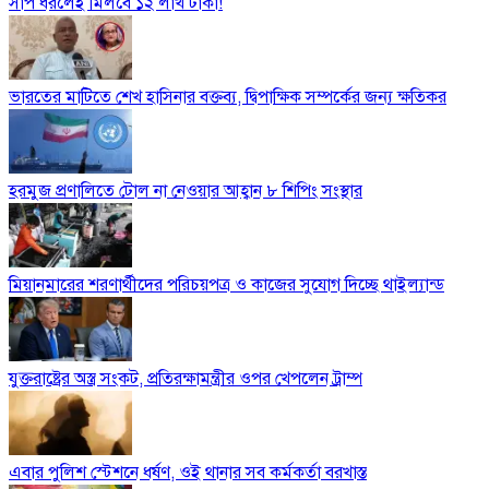
সাপ ধরলেই মিলবে ১২ লাখ টাকা!
ভারতের মাটিতে শেখ হাসিনার বক্তব্য, দ্বিপাক্ষিক সম্পর্কের জন্য ক্ষতিকর
হরমুজ প্রণালিতে টোল না নেওয়ার আহ্বান ৮ শিপিং সংস্থার
মিয়ানমারের শরণার্থীদের পরিচয়পত্র ও কাজের সুযোগ দিচ্ছে থাইল্যান্ড
যুক্তরাষ্ট্রের অস্ত্র সংকট, প্রতিরক্ষামন্ত্রীর ওপর খেপলেন ট্রাম্প
এবার পুলিশ স্টেশনে ধর্ষণ, ওই থানার সব কর্মকর্তা বরখাস্ত